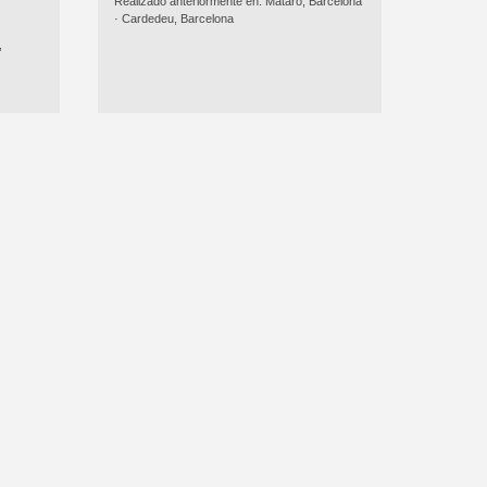
Realizado anteriormente en:
Mataró, Barcelona
·
Cardedeu, Barcelona
,