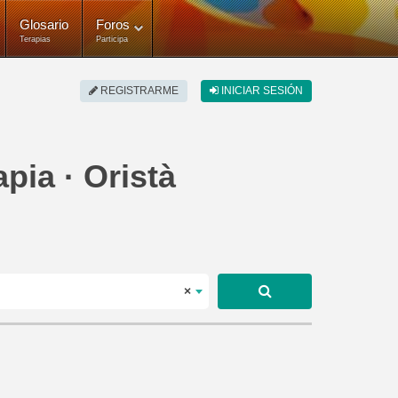
Glosario
Foros
Terapias
Participa
REGISTRARME
INICIAR SESIÓN
pia · Oristà
×