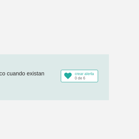
ico cuando existan
crear alerta
0 de 6