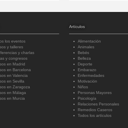
Artículos
os los eventos
Alimentación
sos y talleres
Animales
ferencias y charlas
Bebés
ias y congresos
Belleza
sos en Madrid
Deporte
sos en Barcelona
Embarazo
sos en Valencia
Enfermedades
sos en Sevilla
Motivación
sos en Zaragoza
Niños
sos en Málaga
Personas Mayores
sos en Murcia
Psicología
Relaciones Personales
Remedios Caseros
Todos los artículos