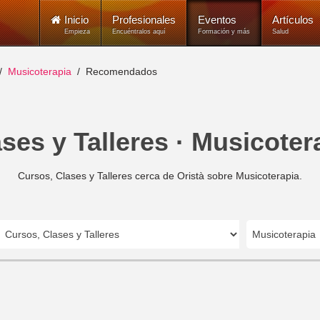
Inicio
Profesionales
Eventos
Artículos
Empieza
Encuéntralos aquí
Formación y más
Salud
Musicoterapia
Recomendados
ses y Talleres · Musicotera
Cursos, Clases y Talleres cerca de Oristà sobre Musicoterapia.
Musicoterapia