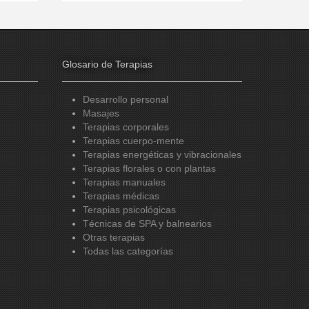
Glosario de Terapias
Desarrollo personal
Masajes
Terapias corporales
Terapias cuerpo-mente
Terapias energéticas y vibracionales
Terapias florales o con plantas
Terapias manuales
Terapias médicas
Terapias psicológicas
Técnicas de SPA y balnearios
Otras terapias
Todas las categorías