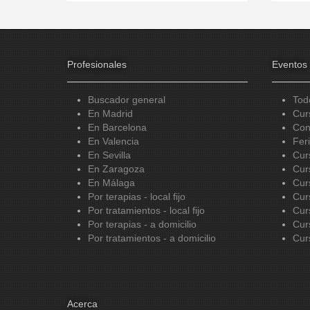
Profesionales
Eventos
Buscador general
Tod
En Madrid
Cur
En Barcelona
Con
En Valencia
Fer
En Sevilla
Cur
En Zaragoza
Cur
En Málaga
Cur
Por terapias - local fijo
Cur
Por tratamientos - local fijo
Cur
Por terapias - a domicilio
Cur
Por tratamientos - a domicilio
Cur
Acerca