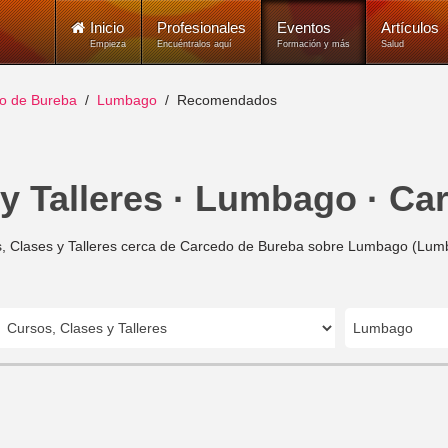
Inicio
Profesionales
Eventos
Artículos
Empieza
Encuéntralos aquí
Formación y más
Salud
o de Bureba
Lumbago
Recomendados
y Talleres · Lumbago · C
, Clases y Talleres cerca de Carcedo de Bureba sobre Lumbago (Lumb
Lumbago