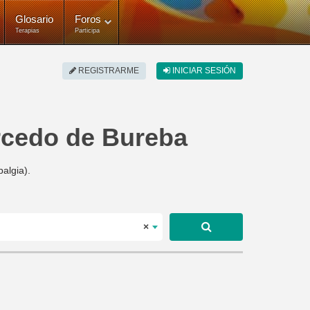
Glosario
Foros
Terapias
Participa
REGISTRARME
INICIAR SESIÓN
arcedo de Bureba
algia).
×