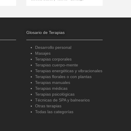
Glosario de Terapias
Desarrollo personal
Masajes
Terapias corporales
Terapias cuerpo-mente
Terapias energéticas y vibracionales
Terapias florales o con plantas
Terapias manuales
Terapias médicas
Terapias psicológicas
Técnicas de SPA y balnearios
Otras terapias
Todas las categorías