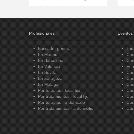
Profesionales
Eventos
Buscador general
Tod
En Madrid
Cur
En Barcelona
Con
En Valencia
Fer
En Sevilla
Cur
En Zaragoza
Cur
En Málaga
Cur
Por terapias - local fijo
Cur
Por tratamientos - local fijo
Cur
Por terapias - a domicilio
Cur
Por tratamientos - a domicilio
Cur