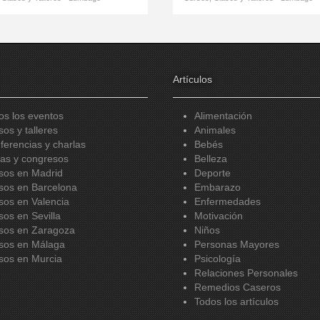
Artículos
os los eventos
Alimentación
sos y talleres
Animales
ferencias y charlas
Bebés
ias y congresos
Belleza
sos en Madrid
Deporte
sos en Barcelona
Embarazo
sos en Valencia
Enfermedades
sos en Sevilla
Motivación
sos en Zaragoza
Niños
sos en Málaga
Personas Mayores
sos en Murcia
Psicología
Relaciones Personales
Remedios Caseros
Todos los artículos