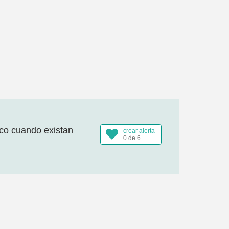
ico cuando existan
crear alerta
0 de 6