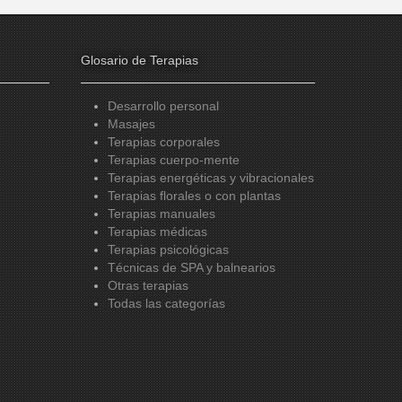
Glosario de Terapias
Desarrollo personal
Masajes
Terapias corporales
Terapias cuerpo-mente
Terapias energéticas y vibracionales
Terapias florales o con plantas
Terapias manuales
Terapias médicas
Terapias psicológicas
Técnicas de SPA y balnearios
Otras terapias
Todas las categorías