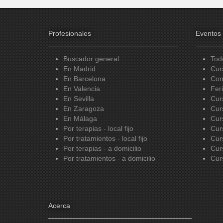
Profesionales
Eventos
Buscador general
Tod
En Madrid
Cur
En Barcelona
Con
En Valencia
Fer
En Sevilla
Cur
En Zaragoza
Cur
En Málaga
Cur
Por terapias - local fijo
Cur
Por tratamientos - local fijo
Cur
Por terapias - a domicilio
Cur
Por tratamientos - a domicilio
Cur
Acerca