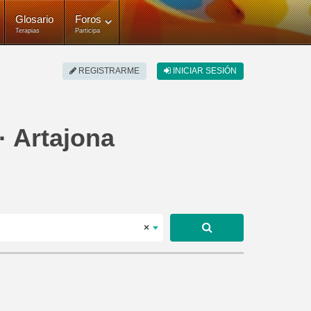
Glosario
Foros
Terapias
Participa
REGISTRARME
INICIAR SESIÓN
· Artajona
×