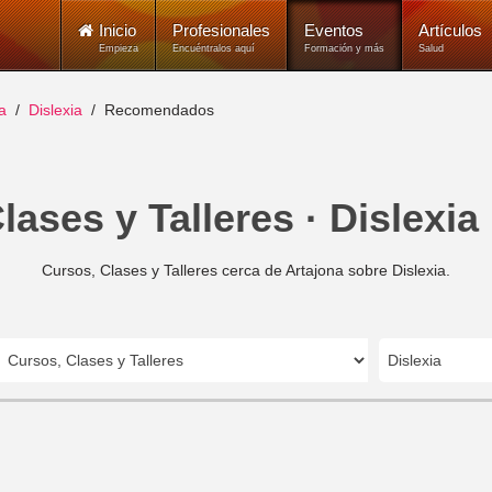
Inicio
Profesionales
Eventos
Artículos
Empieza
Encuéntralos aquí
Formación y más
Salud
a
Dislexia
Recomendados
lases y Talleres · Dislexia 
Cursos, Clases y Talleres cerca de Artajona sobre Dislexia.
Dislexia