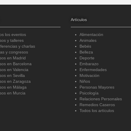
Artículos
os los eventos
Alimentación
sos y talleres
Animales
ferencias y charlas
Bebés
ias y congresos
Belleza
sos en Madrid
Deporte
sos en Barcelona
Embarazo
sos en Valencia
Enfermedades
sos en Sevilla
Motivación
sos en Zaragoza
Niños
sos en Málaga
Personas Mayores
sos en Murcia
Psicología
Relaciones Personales
Remedios Caseros
Todos los artículos