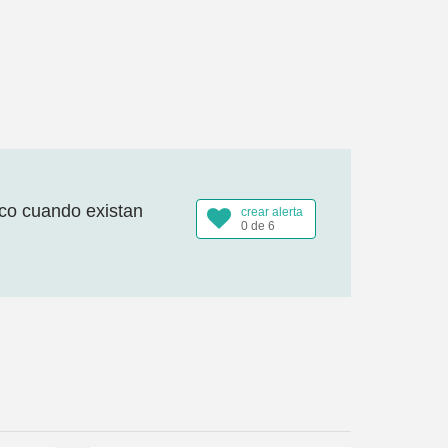
ico cuando existan
crear alerta
0 de 6