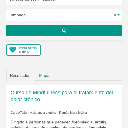
Lumbago
×
crear alerta
0 de 6
Resultados
Mapa
Curso de Mindfulness para el tratamiento del
dolor crónico
Curso/Taller · A distancia u online ·
Ramón Mora Molina
Dirigido a personas que padecen fibromialgia, artritis,
cefalea, dolores de espalda, de cervicales, lumbalgia...,