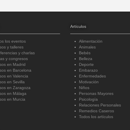
Artículos
os los eventos
Alimentación
sos y talleres
Animales
ferencias y charlas
Bebés
ias y congresos
Belleza
sos en Madrid
Deporte
sos en Barcelona
Embarazo
sos en Valencia
Enfermedades
sos en Sevilla
Motivación
sos en Zaragoza
Niños
sos en Málaga
Personas Mayores
sos en Murcia
Psicología
Relaciones Personales
Remedios Caseros
Todos los artículos