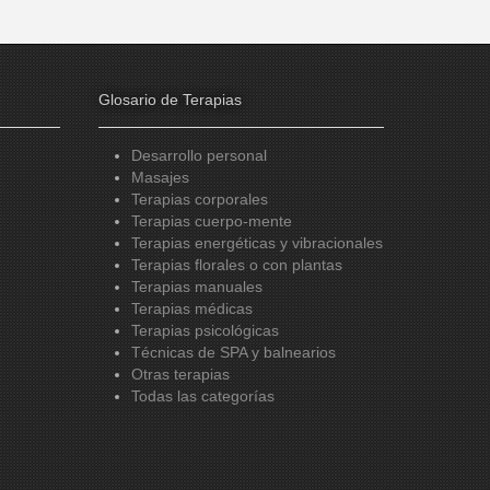
Glosario de Terapias
Desarrollo personal
Masajes
Terapias corporales
Terapias cuerpo-mente
Terapias energéticas y vibracionales
Terapias florales o con plantas
Terapias manuales
Terapias médicas
Terapias psicológicas
Técnicas de SPA y balnearios
Otras terapias
Todas las categorías