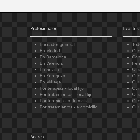
Profesionales
Eventos
Buscador general
Tod
En Madrid
Cur
En Barcelona
Con
En Valencia
Fer
En Sevilla
Cur
En Zaragoza
Cur
En Málaga
Cur
Por terapias - local fijo
Cur
Por tratamientos - local fijo
Cur
Por terapias - a domicilio
Cur
Por tratamientos - a domicilio
Cur
Acerca