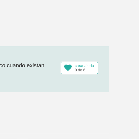
ico cuando existan
crear alerta
0 de 6