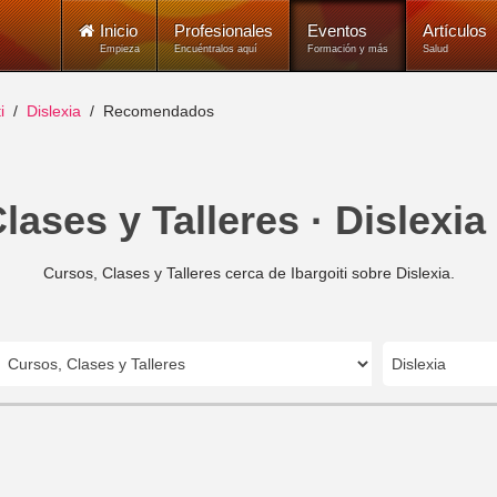
Inicio
Profesionales
Eventos
Artículos
Empieza
Encuéntralos aquí
Formación y más
Salud
i
Dislexia
Recomendados
ases y Talleres · Dislexia 
Cursos, Clases y Talleres cerca de Ibargoiti sobre Dislexia.
Dislexia