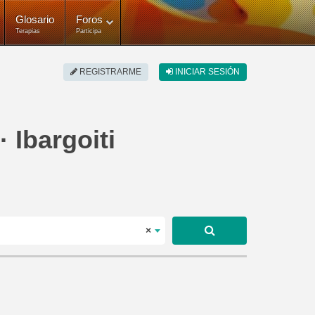
Glosario
Foros
Terapias
Participa
REGISTRARME
INICIAR SESIÓN
· Ibargoiti
×