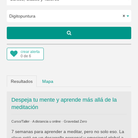
Digitopuntura
×
crear alerta
0 de 6
Resultados
Mapa
Despeja tu mente y aprende más allá de la
meditación
Curso/Taller · A distancia u online ·
Gravedad Zero
7 semanas para aprender a meditar, pero no solo eso. La
clave está en un desarrollo personal y emocional global a