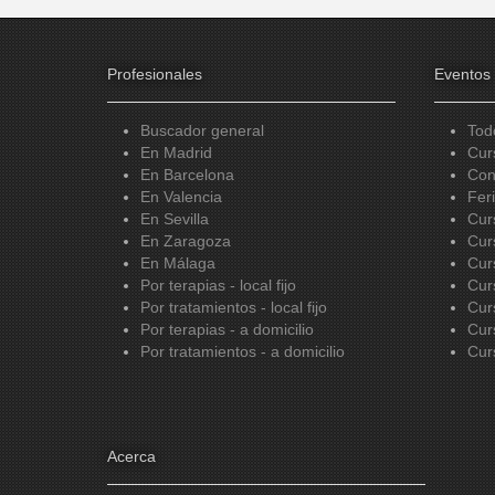
Profesionales
Eventos
Buscador general
Tod
En Madrid
Cur
En Barcelona
Con
En Valencia
Fer
En Sevilla
Cur
En Zaragoza
Cur
En Málaga
Cur
Por terapias - local fijo
Cur
Por tratamientos - local fijo
Cur
Por terapias - a domicilio
Cur
Por tratamientos - a domicilio
Cur
Acerca