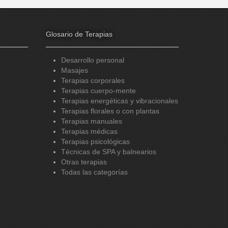
Glosario de Terapias
Desarrollo personal
Masajes
Terapias corporales
Terapias cuerpo-mente
Terapias energéticas y vibracionales
Terapias florales o con plantas
Terapias manuales
Terapias médicas
Terapias psicológicas
Técnicas de SPA y balnearios
Otras terapias
Todas las categorías