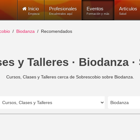
Inicio
Profesionales
Eventos
Artículos
Empieza
Encuéntralos aquí
Formación y más
Salud
cobio
Biodanza
Recomendados
es y Talleres · Biodanza 
Cursos, Clases y Talleres cerca de Sobrescobio sobre Biodanza.
Biodanza