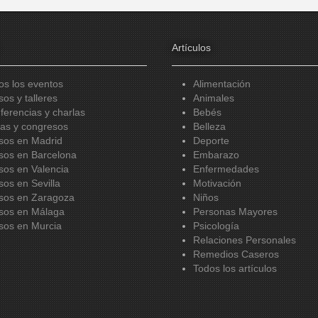
Artículos
os los eventos
Alimentación
sos y talleres
Animales
ferencias y charlas
Bebés
ias y congresos
Belleza
sos en Madrid
Deporte
sos en Barcelona
Embarazo
sos en Valencia
Enfermedades
sos en Sevilla
Motivación
sos en Zaragoza
Niños
sos en Málaga
Personas Mayores
sos en Murcia
Psicología
Relaciones Personales
Remedios Caseros
Todos los artículos