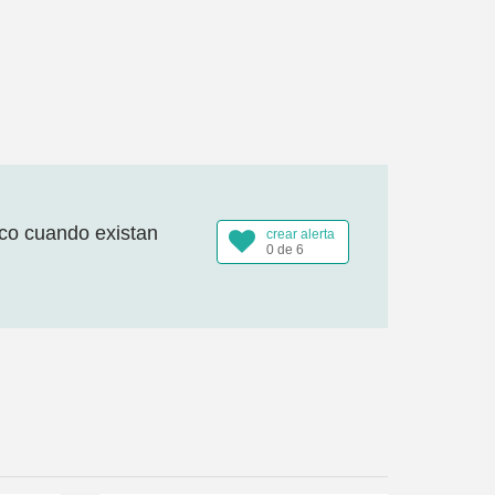
ico cuando existan
crear alerta
0 de 6