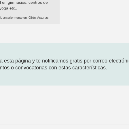
l en gimnasios, centros de
 yoga etc..
do anteriormente en:
Gijón, Asturias
 esta página y te notificamos gratis por correo electrón
tos o convocatorias con estas características.