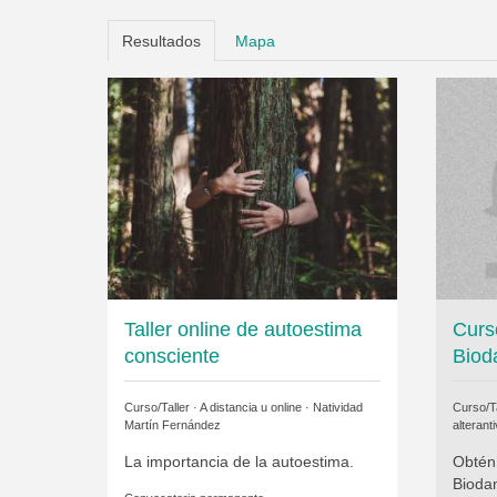
Resultados
Mapa
Taller online de autoestima
Curs
consciente
Biod
Curso/Taller · A distancia u online ·
Natividad
Curso/Ta
Martín Fernández
alteranti
La importancia de la autoestima.
Obtén
Bioda