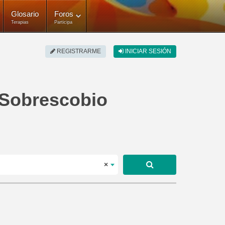
Glosario
Foros
Terapias
Participa
REGISTRARME
INICIAR SESIÓN
· Sobrescobio
×