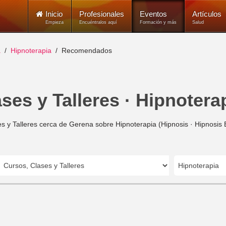
Inicio
Profesionales
Eventos
Artículos
Empieza
Encuéntralos aquí
Formación y más
Salud
a
Hipnoterapia
Recomendados
ses y Talleres · Hipnotera
s y Talleres cerca de Gerena sobre Hipnoterapia (Hipnosis · Hipnosis 
Hipnoterapia