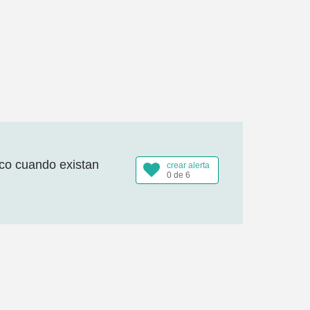
ico cuando existan
crear alerta
0 de 6