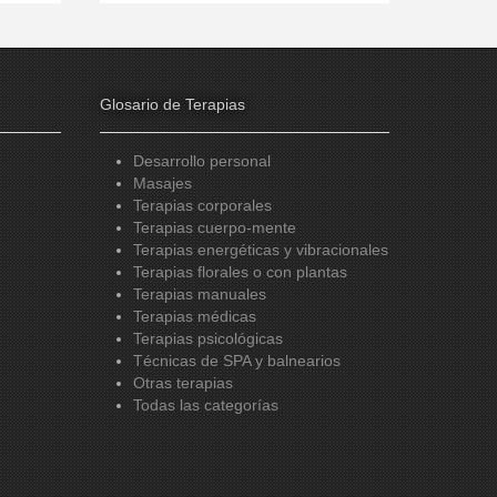
Glosario de Terapias
Desarrollo personal
Masajes
Terapias corporales
Terapias cuerpo-mente
Terapias energéticas y vibracionales
Terapias florales o con plantas
Terapias manuales
Terapias médicas
Terapias psicológicas
Técnicas de SPA y balnearios
Otras terapias
Todas las categorías