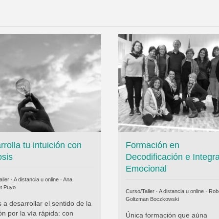
rolla tu intuición con
Formación en
osis
Decodificación e Integr
Emocional
ller · A distancia u online ·
Ana
et Puyo
Curso/Taller · A distancia u online ·
Rob
Goltzman Boczkowski
a desarrollar el sentido de la
ión por la vía rápida: con
Única formación que aúna