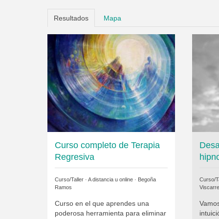
Resultados
Mapa
Curso completo de Terapia
Desar
Regresiva
hipn
Curso/Taller · A distancia u online ·
Begoña
Curso/Ta
Ramos
Viscarr
Curso en el que aprendes una
Vamos 
poderosa herramienta para eliminar
intuic