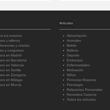
Artículos
os los eventos
Alimentación
sos y talleres
Animales
ferencias y charlas
Bebés
ias y congresos
Belleza
sos en Madrid
Deporte
sos en Barcelona
Embarazo
sos en Valencia
Enfermedades
sos en Sevilla
Motivación
sos en Zaragoza
Niños
sos en Málaga
Personas Mayores
sos en Murcia
Psicología
Relaciones Personales
Remedios Caseros
Todos los artículos