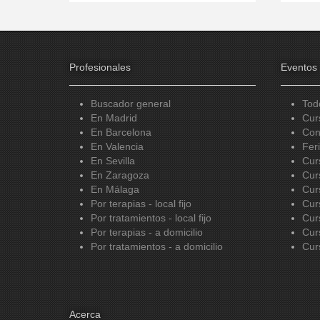
Profesionales
Eventos
Buscador general
Tod
En Madrid
Cur
En Barcelona
Con
En Valencia
Fer
En Sevilla
Cur
En Zaragoza
Cur
En Málaga
Cur
Por terapias - local fijo
Cur
Por tratamientos - local fijo
Cur
Por terapias - a domicilio
Cur
Por tratamientos - a domicilio
Cur
Acerca