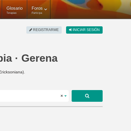
Glosario
Foros
Terapias
Participa
REGISTRARME
INICIAR SESIÓN
pia · Gerena
Ericksoniana).
×