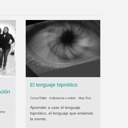
El lenguaje hipnótico
ación
Curso/Taller · A distancia u online ·
May Ros
Aprender a usar el lenguaje
erto
hipnótico, el lenguaje que entiende
la mente.