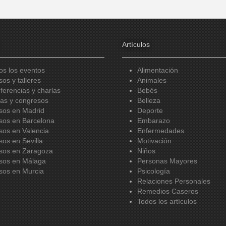
Artículos
os los eventos
Alimentación
sos y talleres
Animales
ferencias y charlas
Bebés
ias y congresos
Belleza
sos en Madrid
Deporte
sos en Barcelona
Embarazo
sos en Valencia
Enfermedades
sos en Sevilla
Motivación
sos en Zaragoza
Niños
sos en Málaga
Personas Mayores
sos en Murcia
Psicología
Relaciones Personales
Remedios Caseros
Todos los artículos