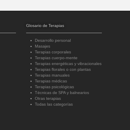
Glosario de Terapias
Desarrollo personal
Masajes
Terapias corporales
Terapias cuerpo-mente
Terapias energéticas y vibracionales
Terapias florales o con plantas
Terapias manuales
Terapias médicas
Terapias psicológicas
Técnicas de SPA y balnearios
Otras terapias
Todas las categorías