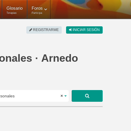
Glosario
Foros
Terapias
Participa
REGISTRARME
INICIAR SESIÓN
onales · Arnedo
.
rsonales
×