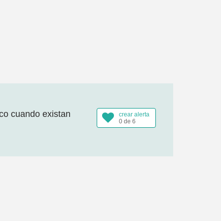
ico cuando existan
crear alerta
0 de 6