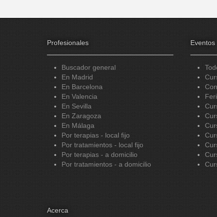
Profesionales
Eventos
Buscador general
Tod
En Madrid
Cur
En Barcelona
Con
En Valencia
Fer
En Sevilla
Cur
En Zaragoza
Cur
En Málaga
Cur
Por terapias - local fijo
Cur
Por tratamientos - local fijo
Cur
Por terapias - a domicilio
Cur
Por tratamientos - a domicilio
Cur
Acerca