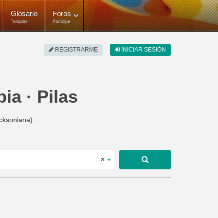
Glosario
Foros
Terapias
Participa
REGISTRARME
INICIAR SESIÓN
ia · Pilas
icksoniana).
×