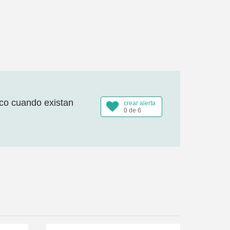
ico cuando existan
crear alerta
0 de 6