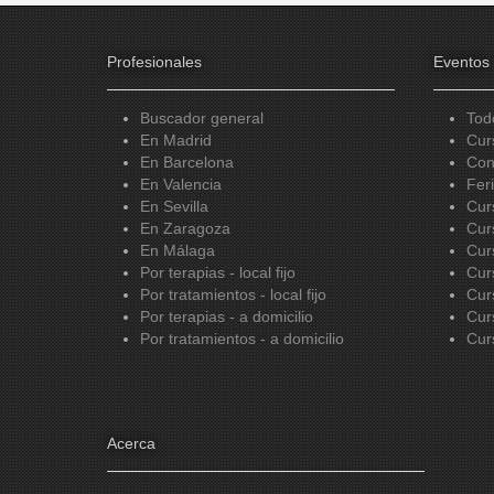
Profesionales
Eventos
Buscador general
Tod
En Madrid
Cur
En Barcelona
Con
En Valencia
Fer
En Sevilla
Cur
En Zaragoza
Cur
En Málaga
Cur
Por terapias - local fijo
Cur
Por tratamientos - local fijo
Cur
Por terapias - a domicilio
Cur
Por tratamientos - a domicilio
Cur
Acerca