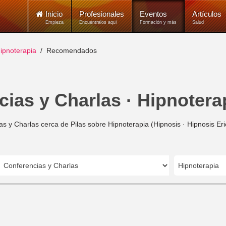
Inicio
Profesionales
Eventos
Artículos
Empieza
Encuéntralos aquí
Formación y más
Salud
ipnoterapia
Recomendados
ias y Charlas · Hipnoterap
s y Charlas cerca de Pilas sobre Hipnoterapia (Hipnosis · Hipnosis Er
Hipnoterapia