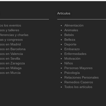
Artículos
os los eventos
Alimentación
sos y talleres
Animales
ferencias y charlas
Bebés
ias y congresos
Belleza
sos en Madrid
Deporte
sos en Barcelona
Embarazo
sos en Valencia
Enfermedades
sos en Sevilla
Motivación
sos en Zaragoza
Niños
sos en Málaga
Personas Mayores
sos en Murcia
Psicología
Relaciones Personales
Remedios Caseros
Todos los artículos