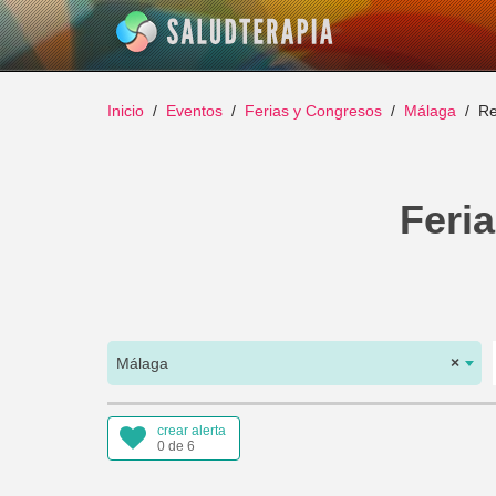
Inicio
Eventos
Ferias y Congresos
Málaga
R
Feri
Málaga
×
crear alerta
0 de 6