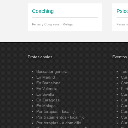
Coaching
Psic
Ferias y Congresos · Málaga
Ferias 
Profesionales
Eventos
Buscador general
Tod
En Madrid
Cur
En Barcelona
Con
En Valencia
Fer
En Sevilla
Cur
En Zaragoza
Cur
En Málaga
Cur
Por terapias - local fijo
Cur
Por tratamientos - local fijo
Cur
Por terapias - a domicilio
Cur