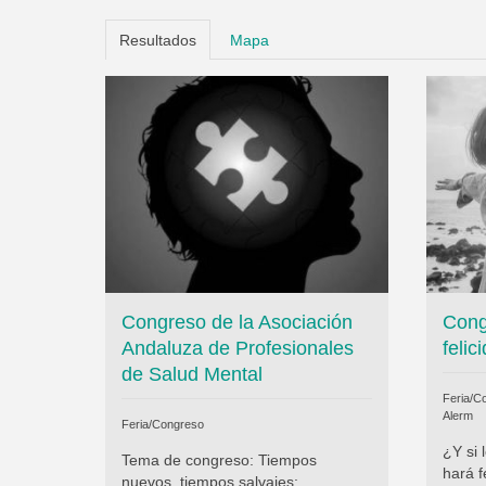
Resultados
Mapa
Congreso de la Asociación
Cong
Andaluza de Profesionales
feli
de Salud Mental
Feria/Co
Alerm
Feria/Congreso
¿Y si 
Tema de congreso: Tiempos
hará f
nuevos, tiempos salvajes: