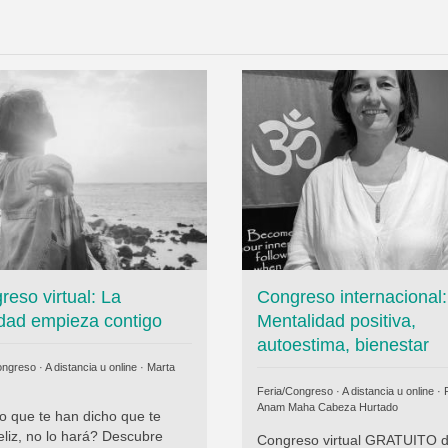
reso virtual: La
Congreso internacional:
cidad empieza contigo
Mentalidad positiva,
autoestima, bienestar
ngreso · A distancia u online ·
Marta
Feria/Congreso · A distancia u online ·
P
Anam Maha Cabeza Hurtado
lo que te han dicho que te
eliz, no lo hará? Descubre
Congreso virtual GRATUITO 