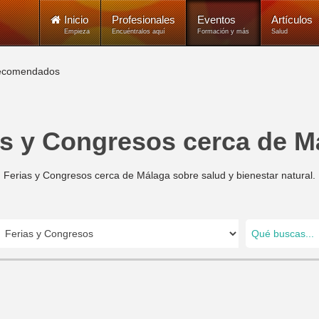
Inicio
Profesionales
Eventos
Artículos
Empieza
Encuéntralos aquí
Formación y más
Salud
ecomendados
as y Congresos cerca de M
Ferias y Congresos cerca de Málaga sobre salud y bienestar natural.
Qué buscas...