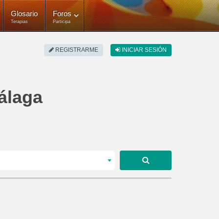
Glosario
Foros
Terapias
Participa
REGISTRARME
INICIAR SESIÓN
álaga