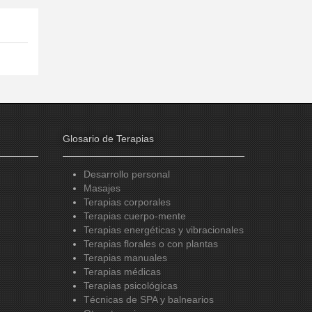
Glosario de Terapias
Desarrollo personal
Masajes
Terapias corporales
Terapias cuerpo-mente
Terapias energéticas y vibracionales
Terapias florales o con plantas
Terapias manuales
Terapias médicas
Terapias psicológicas
Técnicas de SPA y balnearios