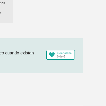
tos
r
ico cuando existan
crear alerta
0 de 6