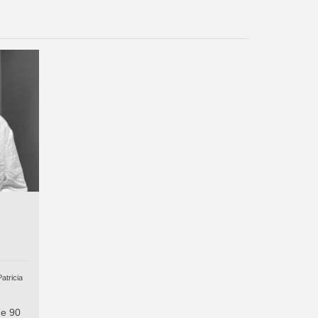
atricia
de 90