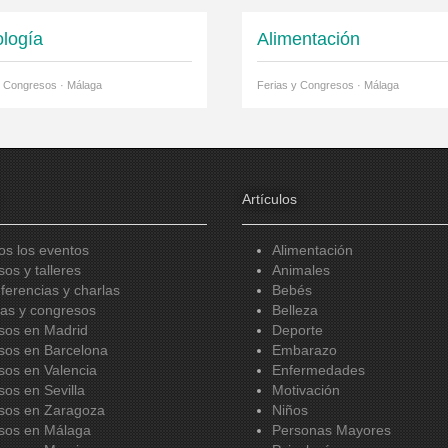
ología
Alimentación
y Congresos · Málaga
Ferias y Congresos · Málaga
Artículos
os los eventos
Alimentación
sos y talleres
Animales
ferencias y charlas
Bebés
ias y congresos
Belleza
sos en Madrid
Deporte
sos en Barcelona
Embarazo
sos en Valencia
Enfermedades
sos en Sevilla
Motivación
sos en Zaragoza
Niños
sos en Málaga
Personas Mayores