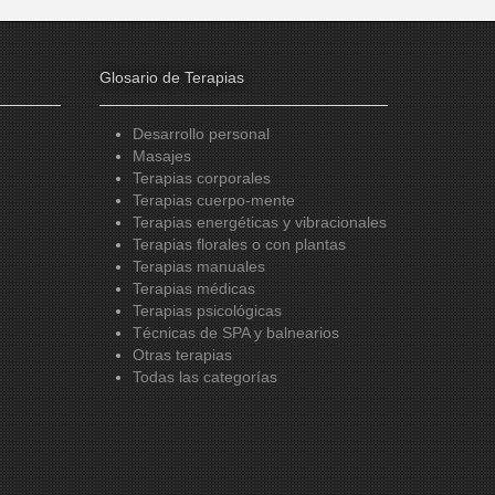
Glosario de Terapias
Desarrollo personal
Masajes
Terapias corporales
Terapias cuerpo-mente
Terapias energéticas y vibracionales
Terapias florales o con plantas
Terapias manuales
Terapias médicas
Terapias psicológicas
Técnicas de SPA y balnearios
Otras terapias
Todas las categorías