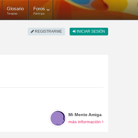
Glosario
Foros
Terapias
Participa
REGISTRARME
INICIAR SESIÓN
Mi Mente Amiga
más información