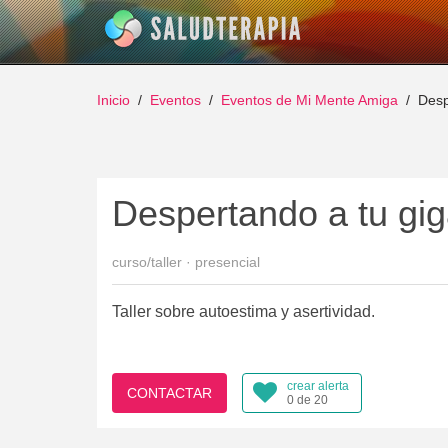
Inicio
Eventos
Eventos de Mi Mente Amiga
Desp
Despertando a tu giga
curso/taller · presencial
Taller sobre autoestima y asertividad.
crear alerta
CONTACTAR
0 de 20