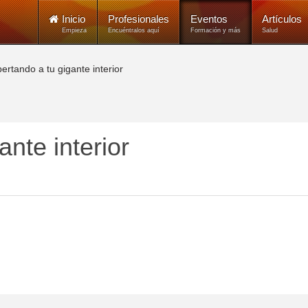
Inicio
Profesionales
Eventos
Artículos
Empieza
Encuéntralos aquí
Formación y más
Salud
ertando a tu gigante interior
nte interior