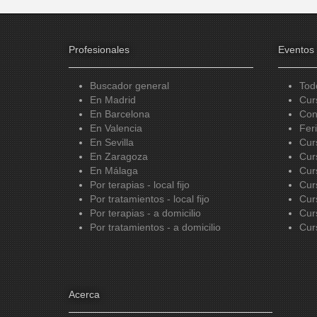
Profesionales
Eventos
Buscador general
Tod
En Madrid
Cur
En Barcelona
Con
En Valencia
Fer
En Sevilla
Cur
En Zaragoza
Cur
En Málaga
Cur
Por terapias - local fijo
Cur
Por tratamientos - local fijo
Cur
Por terapias - a domicilio
Cur
Por tratamientos - a domicilio
Cur
Acerca