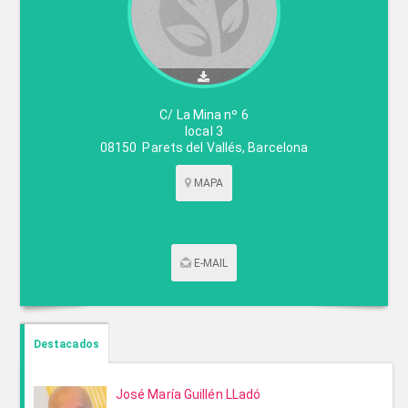
C/ La Mina nº 6
local 3
08150
Parets del Vallés
,
Barcelona
MAPA
E-MAIL
CONTACTAR POR CORREO
Destacados
José María Guillén LLadó