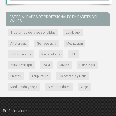
ESPECIALIDADES DE PROFESIONALES EN PARETS DEL
VALLÉS
Trastornos de la personalidad
Lumbago
Arteterapia
Gemoterapia
Meditación
Colon Irritable
Reflexología
PNL
Auriculoterapia
Reiki
Aikido
Psicología
Shiatsu
Acupuntura
Fisioterapia y Reiki
Meditación y Yoga
Método Pilates
Yoga
Profesionales