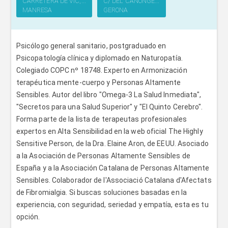
CARRETERA DE VIC,...
C/ DEL CANONGE...
MANRESA
GERONA
Psicólogo general sanitario, postgraduado en
Psicopatología clínica y diplomado en Naturopatía.
Colegiado COPC nº 18748. Experto en Armonización
terapéutica mente-cuerpo y Personas Altamente
Sensibles. Autor del libro "Omega-3 La Salud Inmediata",
"Secretos para una Salud Superior" y "El Quinto Cerebro".
Forma parte de la lista de terapeutas profesionales
expertos en Alta Sensibilidad en la web oficial The Highly
Sensitive Person, de la Dra. Elaine Aron, de EEUU. Asociado
a la Asociación de Personas Altamente Sensibles de
España y a la Asociación Catalana de Personas Altamente
Sensibles. Colaborador de l'Associació Catalana d'Afectats
de Fibromialgia. Si buscas soluciones basadas en la
experiencia, con seguridad, seriedad y empatía, esta es tu
opción.