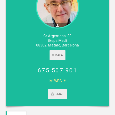
C/ Argentona, 33
(EspaiMed)
08302
Mataró
,
Barcelona
MAPA
675 507 901
MI WEB
E-MAIL
CONTACTAR POR CORREO