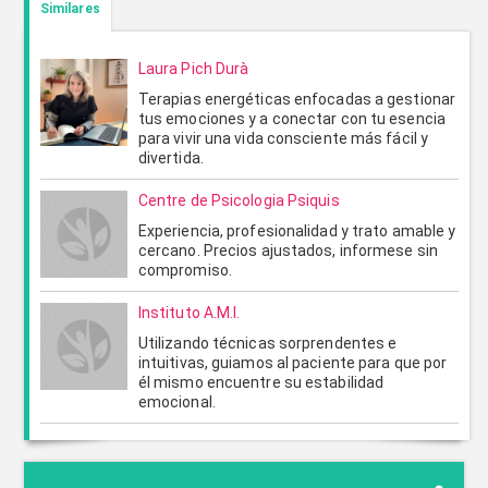
Similares
Laura Pich Durà
Terapias energéticas enfocadas a gestionar
tus emociones y a conectar con tu esencia
para vivir una vida consciente más fácil y
divertida.
Centre de Psicologia Psiquis
Experiencia, profesionalidad y trato amable y
ENVIAR
CANCELAR
cercano. Precios ajustados, informese sin
compromiso.
Instituto A.M.I.
Utilizando técnicas sorprendentes e
intuitivas, guiamos al paciente para que por
él mismo encuentre su estabilidad
emocional.