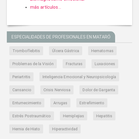
más artículos...
ESPECIALIDADES DE PROFESIONALES EN MATARÓ
Tromboflebitis
Úlcera Gástrica
Hematomas
Problemas de la Visión
Fracturas
Luxaciones
Periartritis
Inteligencia Emocional y Neuropsicología
Cansancio
Crisis Nerviosa
Dolor de Garganta
Entumecimiento
Arrugas
Estreñimiento
Estrés Postraumático
Hemiplejias
Hepatitis
Hernia de Hiato
Hiperactividad