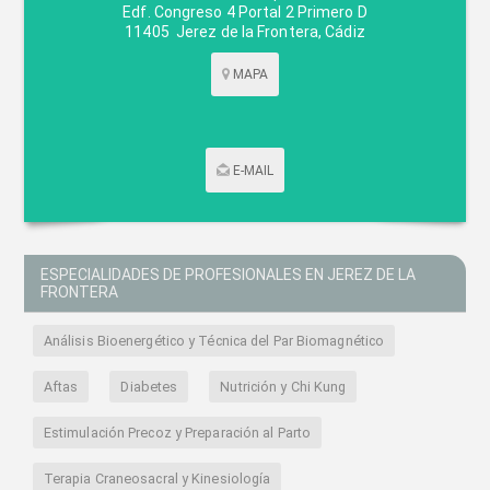
Edf. Congreso 4 Portal 2 Primero D
11405
Jerez de la Frontera
,
Cádiz
MAPA
E-MAIL
CONTACTAR POR CORREO
ESPECIALIDADES DE PROFESIONALES EN JEREZ DE LA
FRONTERA
Análisis Bioenergético y Técnica del Par Biomagnético
Aftas
Diabetes
Nutrición y Chi Kung
Estimulación Precoz y Preparación al Parto
Terapia Craneosacral y Kinesiología