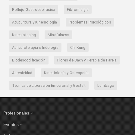
ENVIAR
CANCELAR
Reflujo Gastroesofásico
Fibromialgia
Acupuntura y Kinesiología
Problemas Psicológicos
Kinesiotaping
Mindfulness
Auriculoterapia e Iridología
Chi Kung
Biodescodificación
Flores de Bach y Terapia de Pareja
Agresividad
Kinesiología y Osteopatía
Técnica de Liberación Emocional y Gestalt
Lumbago
Profesionales
Eventos