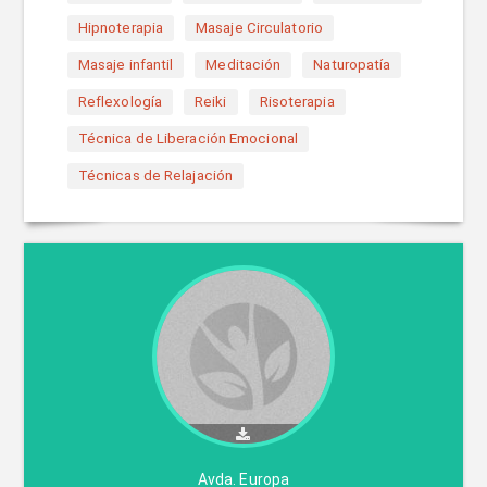
Hipnoterapia
Masaje Circulatorio
Masaje infantil
Meditación
Naturopatía
Reflexología
Reiki
Risoterapia
Técnica de Liberación Emocional
Técnicas de Relajación
Avda. Europa