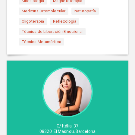
Kinesiología
Magnetoterapia
Medicina Ortomolecular
Naturopatía
Oligoterapia
Reflexología
Técnica de Liberación Emocional
Técnica Metamórfica
C/ Itália, 37
08320
El Masnou
,
Barcelona