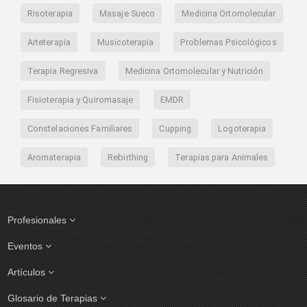
Risoterapia
Masaje Sueco
Medicina Ortomolecular
Arteterapia
Musicoterapia
Problemas Psicológicos
Terapia Regresiva
Medicina Ortomolecular y Nutrición
Fisioterapia y Quiromasaje
EMDR
Constelaciones Familiares
Cupping
Logoterapia
Aromaterapia
Rebirthing
Terapias para Animales
Profesionales
Eventos
Artículos
Glosario de Terapias