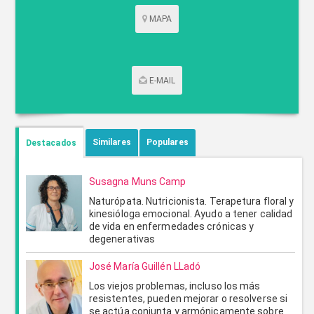
MAPA
E-MAIL
CONTACTAR POR CORREO
Similares
Populares
Destacados
Susagna Muns Camp
Naturópata. Nutricionista. Terapetura floral y
kinesióloga emocional. Ayudo a tener calidad
de vida en enfermedades crónicas y
degenerativas
José María Guillén LLadó
Los viejos problemas, incluso los más
ENVIAR
CANCELAR
resistentes, pueden mejorar o resolverse si
se actúa conjunta y armónicamente sobre