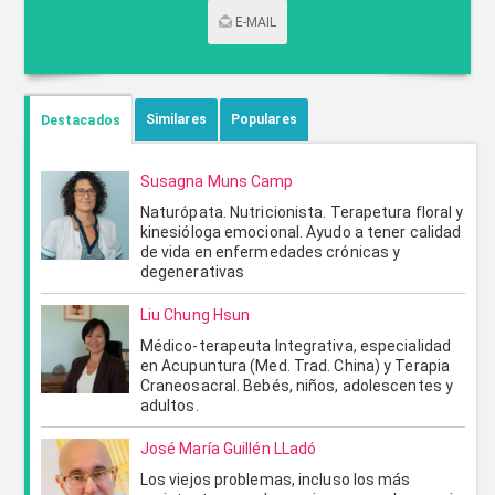
E-MAIL
CONTACTAR POR CORREO
Similares
Populares
Destacados
Susagna Muns Camp
Naturópata. Nutricionista. Terapetura floral y
kinesióloga emocional. Ayudo a tener calidad
de vida en enfermedades crónicas y
degenerativas
Liu Chung Hsun
Médico-terapeuta Integrativa, especialidad
ENVIAR
CANCELAR
en Acupuntura (Med. Trad. China) y Terapia
Craneosacral. Bebés, niños, adolescentes y
adultos.
José María Guillén LLadó
Los viejos problemas, incluso los más