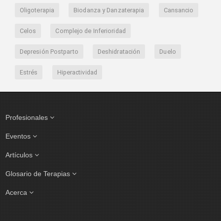
Oligoterapia
Biodanza y Danzaterapia
Cansancio
Celos
Complejo de Inferioridad
Depresión Postparto
Deshidratación
Duelo
Estrés
Hiperactividad
Profesionales
Eventos
Artículos
Glosario de Terapias
Acerca