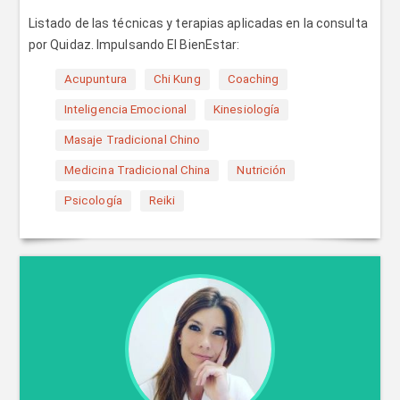
Listado de las técnicas y terapias aplicadas en la consulta
por Quidaz. Impulsando El BienEstar:
Acupuntura
Chi Kung
Coaching
Inteligencia Emocional
Kinesiología
Masaje Tradicional Chino
Medicina Tradicional China
Nutrición
Psicología
Reiki