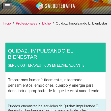
Temas Recientes
Buscar
Inicio
Profesionales
Elche
Quidaz. Impulsando El BienEstar
QUIDAZ. IMPULSANDO EL
BIENESTAR
SERVICIOS TERAPÉUTICOS EN ELCHE, ALICANTE
Trabajamos humanísticamente, integrando
pensamientos, emociones, cuerpo y energía para
descubrir el propósito de lo que te está sucediendo.
Puedes encontrar los servicios de Quidaz. Impulsando El
BienEstar también en (haz clic para más detalles):