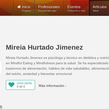
Inicio
Profesionales
Eventos
Artículos
Empieza
Encuéntralos aquí
Formación y más
Salud
Mireia Hurtado Jimenez
Mireia Hurtado Jimenez es psicóloga y técnico en dietética y nutrici
en Mindful Eating y Mindfulness para la salud. Se ha especializad
trastornos de alimentación, hábitos de vida saludables, alimentaci
del estrés, ansiedad y bienestar emocional.
crear alerta
Más información
0 de 6
os