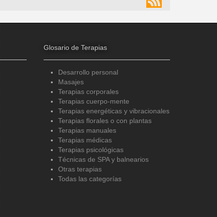
Glosario de Terapias
Desarrollo personal
Masajes
Terapias corporales
Terapias cuerpo-mente
Terapias energéticas y vibracionales
Terapias florales o con plantas
Terapias manuales
Terapias médicas
Terapias psicológicas
Técnicas de SPA y balnearios
Otras terapias
Todas las categorías