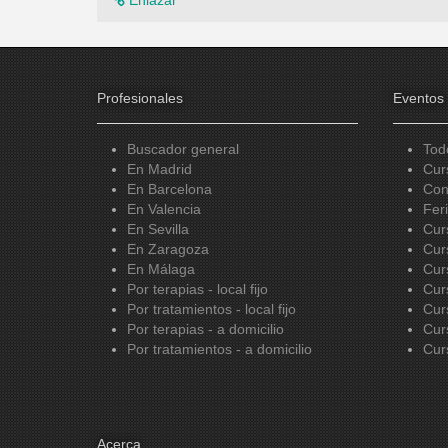
Profesionales
Eventos
Buscador general
Tod
En Madrid
Cur
En Barcelona
Con
En Valencia
Fer
En Sevilla
Cur
En Zaragoza
Cur
En Málaga
Cur
Por terapias - local fijo
Cur
Por tratamientos - local fijo
Cur
Por terapias - a domicilio
Cur
Por tratamientos - a domicilio
Cur
Acerca