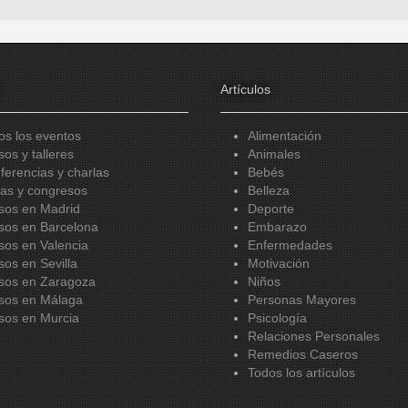
Artículos
os los eventos
Alimentación
sos y talleres
Animales
ferencias y charlas
Bebés
ias y congresos
Belleza
sos en Madrid
Deporte
sos en Barcelona
Embarazo
sos en Valencia
Enfermedades
sos en Sevilla
Motivación
sos en Zaragoza
Niños
sos en Málaga
Personas Mayores
sos en Murcia
Psicología
Relaciones Personales
Remedios Caseros
Todos los artículos