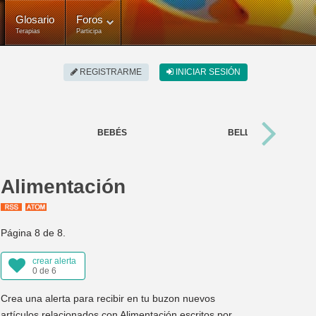
Glosario
Foros
Terapias
Participa
REGISTRARME
INICIAR SESIÓN
BEBÉS
BELLEZA
Alimentación
Página 8 de 8.
crear alerta
0 de 6
Crea una alerta para recibir en tu buzon nuevos
artículos relacionados con Alimentación escritos por