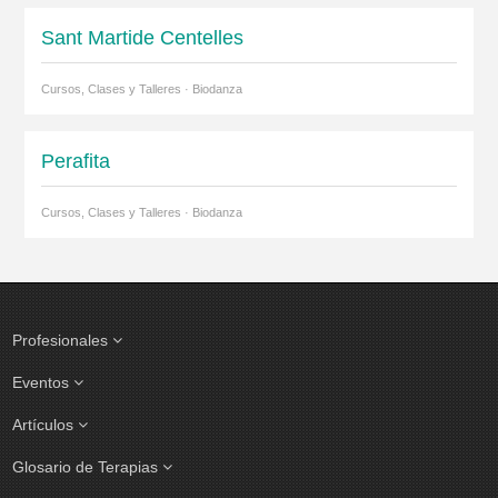
Sant Martide Centelles
Cursos, Clases y Talleres · Biodanza
Perafita
Cursos, Clases y Talleres · Biodanza
Profesionales
Eventos
Artículos
Glosario de Terapias