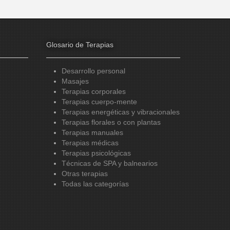
Glosario de Terapias
Desarrollo personal
Masajes
Terapias corporales
Terapias cuerpo-mente
Terapias energéticas y vibracionales
Terapias florales o con plantas
Terapias manuales
Terapias médicas
Terapias psicológicas
Técnicas de SPA y balnearios
Otras terapias
Todas las categorías