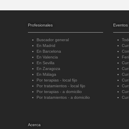
Profesionales
Eventos
Buscador general
Tod
En Madrid
Cur
En Barcelona
Con
En Valencia
Fer
En Sevilla
Cur
En Zaragoza
Cur
En Málaga
Cur
Por terapias - local fijo
Cur
Por tratamientos - local fijo
Cur
Por terapias - a domicilio
Cur
Por tratamientos - a domicilio
Cur
Acerca