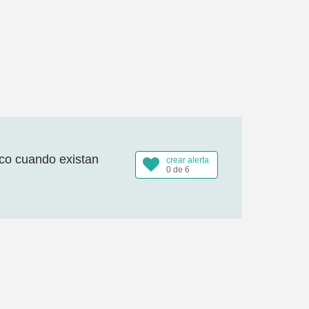
ico cuando existan
crear alerta
0 de 6