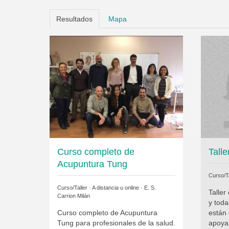
Resultados
Mapa
Curso completo de
Talle
Acupuntura Tung
Curso/Ta
Curso/Taller · A distancia u online ·
E. S.
Taller
Carrion Milán
y tod
Curso completo de Acupuntura
están
Tung para profesionales de la salud.
apoyar