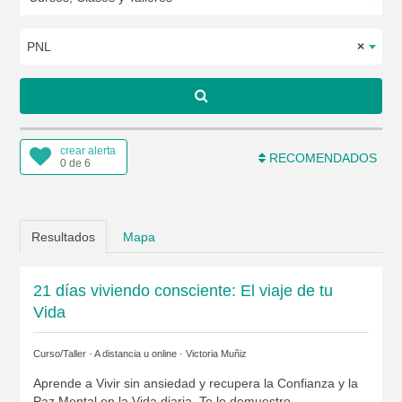
PNL
×
crear alerta
RECOMENDADOS
0 de 6
Resultados
Mapa
21 días viviendo consciente: El viaje de tu
Vida
Curso/Taller · A distancia u online ·
Victoria Muñiz
Aprende a Vivir sin ansiedad y recupera la Confianza y la
Paz Mental en la Vida diaria. Te lo demuestro...