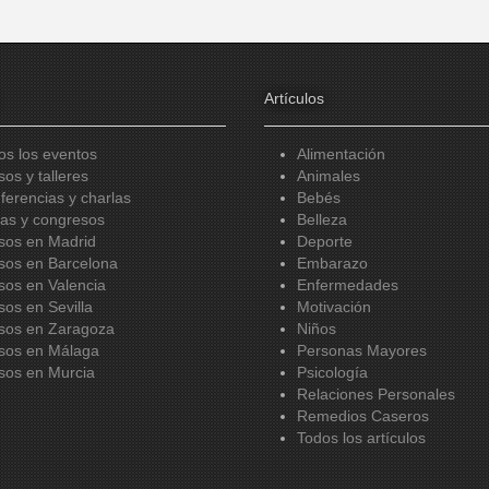
Artículos
os los eventos
Alimentación
sos y talleres
Animales
ferencias y charlas
Bebés
ias y congresos
Belleza
sos en Madrid
Deporte
sos en Barcelona
Embarazo
sos en Valencia
Enfermedades
sos en Sevilla
Motivación
sos en Zaragoza
Niños
sos en Málaga
Personas Mayores
sos en Murcia
Psicología
Relaciones Personales
Remedios Caseros
Todos los artículos