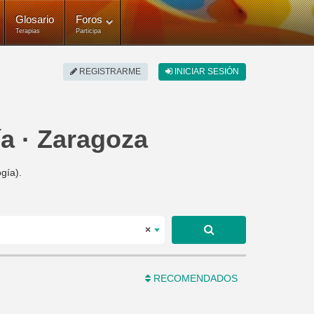
Glosario
Foros
Terapias
Participa
REGISTRARME
INICIAR SESIÓN
ía · Zaragoza
gía).
×
RECOMENDADOS