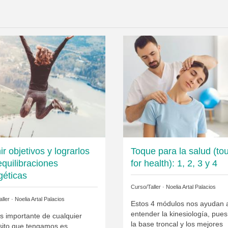
ir objetivos y lograrlos
Toque para la salud (to
equilibraciones
for health): 1, 2, 3 y 4
géticas
Curso/Taller ·
Noelia Artal Palacios
ller ·
Noelia Artal Palacios
Estos 4 módulos nos ayudan 
entender la kinesiología, pues
s importante de cualquier
la base troncal y los mejores
sito que tengamos es