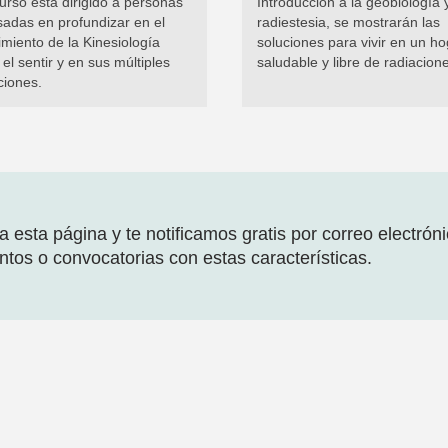
urso está dirigido a personas
Introducción a la geobiología y
sadas en profundizar en el
radiestesia, se mostrarán las
miento de la Kinesiología
soluciones para vivir en un ho
el sentir y en sus múltiples
saludable y libre de radiacion
ciones.
 esta página y te notificamos gratis por correo electrón
tos o convocatorias con estas características.