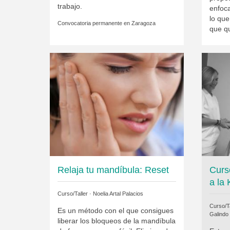
trabajo.
enfoca
lo que
Convocatoria permanente en
Zaragoza
que qu
Relaja tu mandíbula: Reset
Curs
a la 
Curso/Taller ·
Noelia Artal Palacios
Curso/Ta
Es un método con el que consigues
Galindo
liberar los bloqueos de la mandíbula