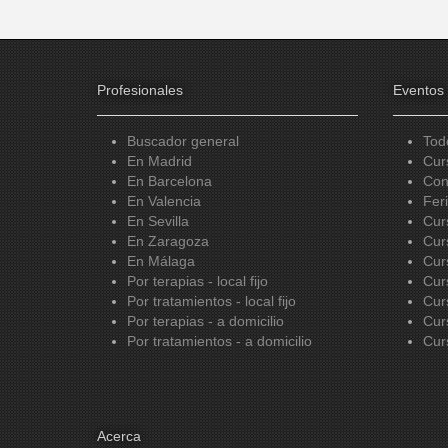
Profesionales
Eventos
Buscador general
Tod
En Madrid
Cur
En Barcelona
Con
En Valencia
Fer
En Sevilla
Cur
En Zaragoza
Cur
En Málaga
Cur
Por terapias - local fijo
Cur
Por tratamientos - local fijo
Cur
Por terapias - a domicilio
Cur
Por tratamientos - a domicilio
Cur
Acerca