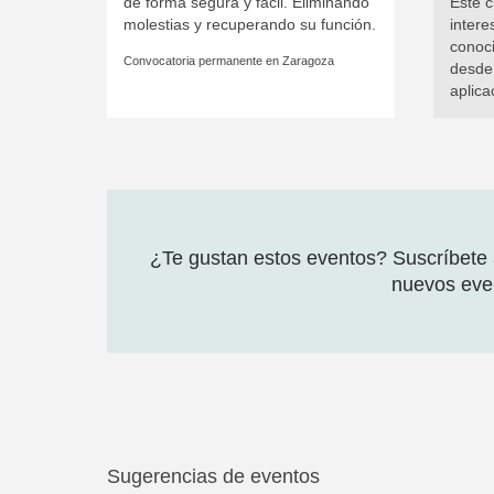
de forma segura y fácil. Eliminando
Este c
molestias y recuperando su función.
intere
conoci
Convocatoria permanente en
Zaragoza
desde 
aplica
¿Te gustan estos eventos? Suscríbete a
nuevos even
Sugerencias de eventos