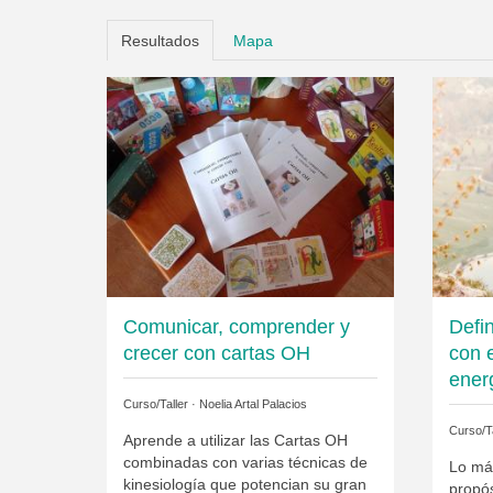
Resultados
Mapa
Comunicar, comprender y
Defin
crecer con cartas OH
con 
ener
Curso/Taller ·
Noelia Artal Palacios
Curso/Ta
Aprende a utilizar las Cartas OH
combinadas con varias técnicas de
Lo má
kinesiología que potencian su gran
propó