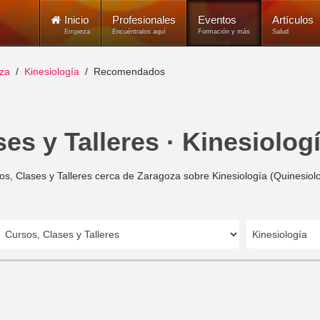
Inicio
Profesionales
Eventos
Artículos
Empieza
Encuéntralos aquí
Formación y más
Salud
za
Kinesiología
Recomendados
es y Talleres · Kinesiolog
os, Clases y Talleres cerca de Zaragoza sobre Kinesiología (Quinesiolo
Kinesiología