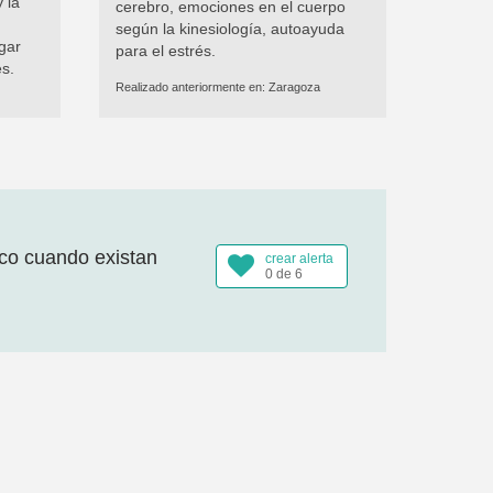
 la
cerebro, emociones en el cuerpo
según la kinesiología, autoayuda
gar
para el estrés.
es.
Realizado anteriormente en:
Zaragoza
ico cuando existan
crear alerta
0 de 6