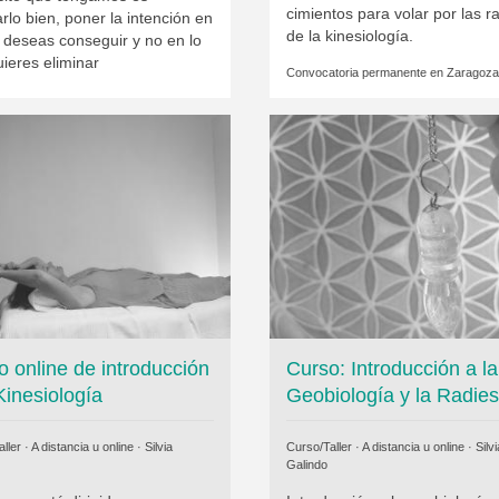
cimientos para volar por las 
rlo bien, poner la intención en
de la kinesiología.
 deseas conseguir y no en lo
ieres eliminar
Convocatoria permanente en
Zaragoza
o online de introducción
Curso: Introducción a la
Kinesiología
Geobiología y la Radies
ller · A distancia u online ·
Silvia
Curso/Taller · A distancia u online ·
Silvi
Galindo