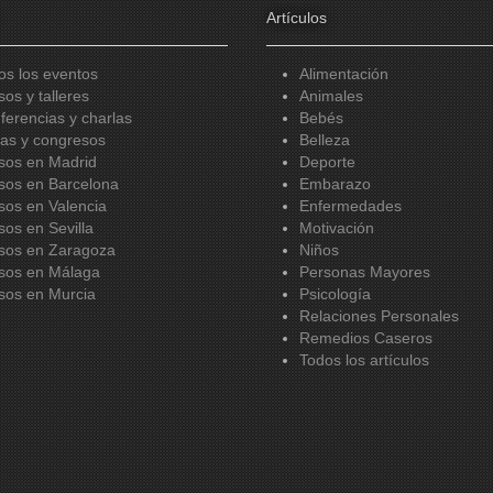
Artículos
os los eventos
Alimentación
sos y talleres
Animales
ferencias y charlas
Bebés
ias y congresos
Belleza
sos en Madrid
Deporte
sos en Barcelona
Embarazo
sos en Valencia
Enfermedades
sos en Sevilla
Motivación
sos en Zaragoza
Niños
sos en Málaga
Personas Mayores
sos en Murcia
Psicología
Relaciones Personales
Remedios Caseros
Todos los artículos