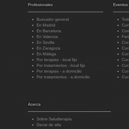
Profesionales
Eventos
Buscador general
Tod
En Madrid
Cur
En Barcelona
Con
En Valencia
Fer
En Sevilla
Cur
En Zaragoza
Cur
En Málaga
Cur
Por terapias - local fijo
Cur
Por tratamientos - local fijo
Cur
Por terapias - a domicilio
Cur
Por tratamientos - a domicilio
Cur
Acerca
Sobre Saludterapia
Darse de alta