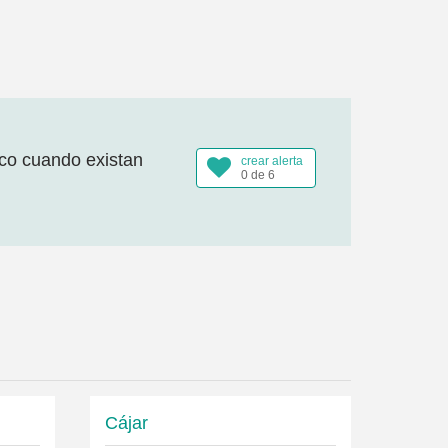
ico cuando existan
crear alerta
0 de 6
Cájar