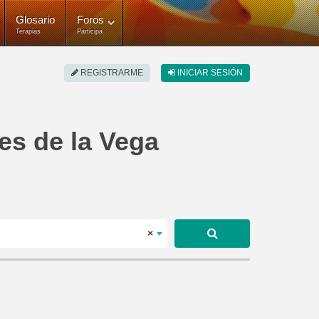
Glosario
Foros
Terapias
Participa
REGISTRARME
INICIAR SESIÓN
es de la Vega
×