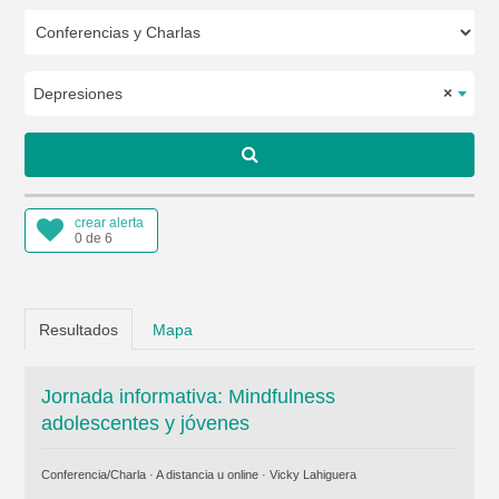
Depresiones
×
crear alerta
0 de 6
Resultados
Mapa
Jornada informativa: Mindfulness
adolescentes y jóvenes
Conferencia/Charla · A distancia u online ·
Vicky Lahiguera