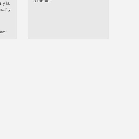
la mente.
 y la
nal” y
ante