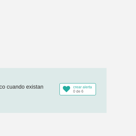
ico cuando existan
crear alerta
0 de 6