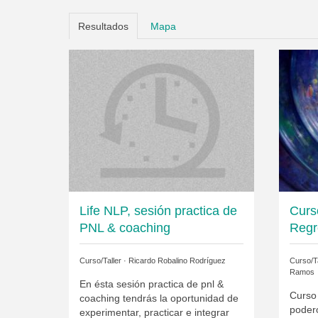
Resultados
Mapa
Life NLP, sesión practica de
Curs
PNL & coaching
Regr
Curso/Taller ·
Ricardo Robalino Rodríguez
Curso/Ta
Ramos
En ésta sesión practica de pnl &
Curso
coaching tendrás la oportunidad de
poder
experimentar, practicar e integrar