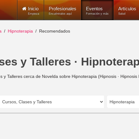
Inicio
Profesionales
Eventos
Artículos
Empieza
Encuéntralos aquí
Formación y más
Salud
a
Hipnoterapia
Recomendados
ses y Talleres · Hipnoterap
s y Talleres cerca de Novelda sobre Hipnoterapia (Hipnosis · Hipnosis 
Hipnoterapia