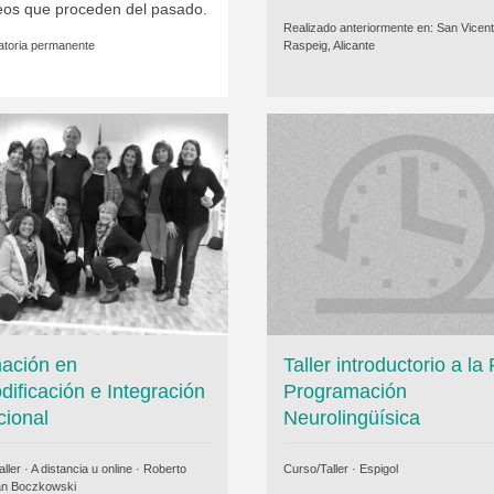
eos que proceden del pasado.
Realizado anteriormente en:
San Vicent
toria permanente
Raspeig, Alicante
ación en
Taller introductorio a la
dificación e Integración
Programación
ional
Neurolingüísica
ller · A distancia u online ·
Roberto
Curso/Taller ·
Espigol
an Boczkowski