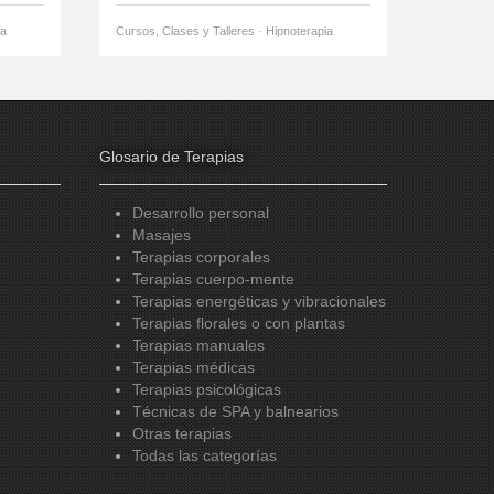
ia
Cursos, Clases y Talleres · Hipnoterapia
Glosario de Terapias
Desarrollo personal
Masajes
Terapias corporales
Terapias cuerpo-mente
Terapias energéticas y vibracionales
Terapias florales o con plantas
Terapias manuales
Terapias médicas
Terapias psicológicas
Técnicas de SPA y balnearios
Otras terapias
Todas las categorías