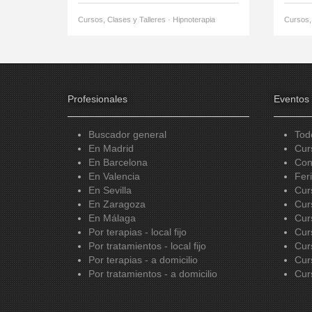
Cursos, Clases y Talleres · Hipnoterapia
Cursos, 
Profesionales
Eventos
Buscador general
Tod
En Madrid
Cur
En Barcelona
Con
En Valencia
Fer
En Sevilla
Cur
En Zaragoza
Cur
En Málaga
Cur
Por terapias - local fijo
Cur
Por tratamientos - local fijo
Cur
Por terapias - a domicilio
Cur
Por tratamientos - a domicilio
Cur