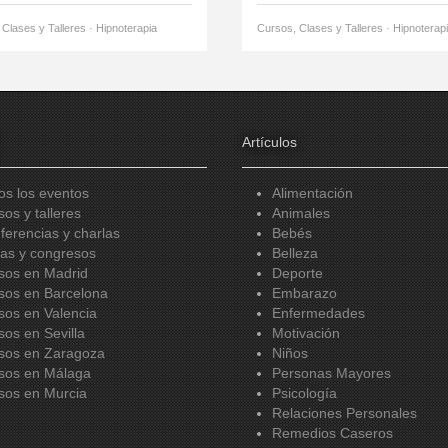
Clases y Talleres · Hipnoterapia
Cursos, Clases y Talleres · Hipnoterap
Artículos
os los eventos
Alimentación
sos y talleres
Animales
ferencias y charlas
Bebés
ias y congresos
Belleza
sos en Madrid
Deporte
sos en Barcelona
Embarazo
sos en Valencia
Enfermedades
sos en Sevilla
Motivación
sos en Zaragoza
Niños
sos en Málaga
Personas Mayores
sos en Murcia
Psicología
Relaciones Personales
Remedios Caseros