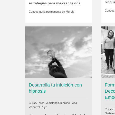
bloqu
estrategias para mejorar tu vida
Convoca
Convocatoria permanente en
Murcia
Desarrolla tu intuición con
Form
hipnosis
Deco
Emoc
Curso/Taller · A distancia u online ·
Ana
Viscarret Puyo
Curso/Ta
Goltzm