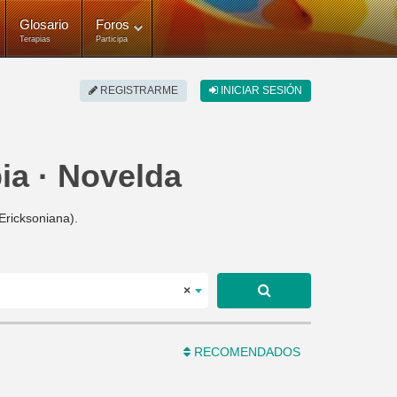
Glosario
Foros
Terapias
Participa
REGISTRARME
INICIAR SESIÓN
ia · Novelda
Ericksoniana).
×
RECOMENDADOS