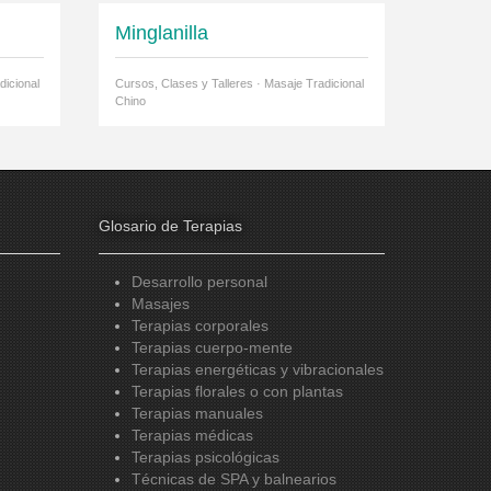
Minglanilla
dicional
Cursos, Clases y Talleres · Masaje Tradicional
Chino
Glosario de Terapias
Desarrollo personal
Masajes
Terapias corporales
Terapias cuerpo-mente
Terapias energéticas y vibracionales
Terapias florales o con plantas
Terapias manuales
Terapias médicas
Terapias psicológicas
Técnicas de SPA y balnearios