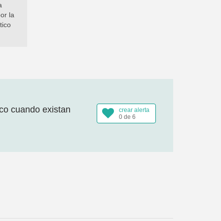
a
or la
tico
ico cuando existan
crear alerta
0 de 6