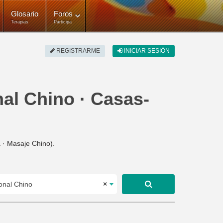
Glosario
Foros
Terapias
Participa
REGISTRARME
INICIAR SESIÓN
nal Chino · Casas-
 · Masaje Chino).
onal Chino
×