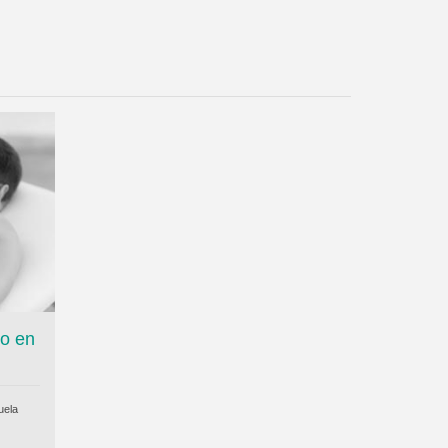
do en
uela