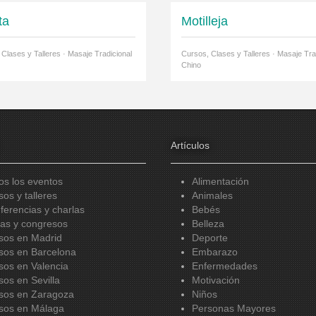
ta
Motilleja
Clases y Talleres · Masaje Tradicional
Cursos, Clases y Talleres · Masaje Tra
Chino
Artículos
os los eventos
Alimentación
sos y talleres
Animales
ferencias y charlas
Bebés
ias y congresos
Belleza
sos en Madrid
Deporte
sos en Barcelona
Embarazo
sos en Valencia
Enfermedades
sos en Sevilla
Motivación
sos en Zaragoza
Niños
sos en Málaga
Personas Mayores