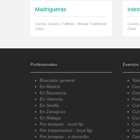
Madrigueras
Inies
Cursos, Clases y Talleres · Masaje Tradicional
Cursos, 
Chino
Chino
Profesionales
Eventos
Buscador general
Tod
En Madrid
Cur
En Barcelona
Con
En Valencia
Fer
En Sevilla
Cur
En Zaragoza
Cur
En Málaga
Cur
Por terapias - local fijo
Cur
Por tratamientos - local fijo
Cur
Por terapias - a domicilio
Cur