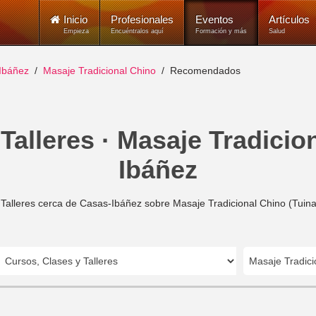
Inicio
Profesionales
Eventos
Artículos
Empieza
Encuéntralos aquí
Formación y más
Salud
Ibáñez
Masaje Tradicional Chino
Recomendados
Talleres · Masaje Tradicio
Ibáñez
 Talleres cerca de Casas-Ibáñez sobre Masaje Tradicional Chino (Tuina
Masaje Tradici