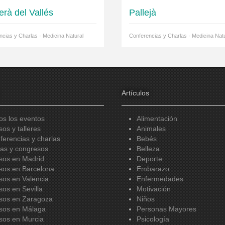
erà del Vallés
Pallejà
ncias y Charlas · Medicina Natural
Conferencias y Charlas · Medicina Natu
Artículos
os los eventos
Alimentación
sos y talleres
Animales
ferencias y charlas
Bebés
ias y congresos
Belleza
sos en Madrid
Deporte
sos en Barcelona
Embarazo
sos en Valencia
Enfermedades
sos en Sevilla
Motivación
sos en Zaragoza
Niños
sos en Málaga
Personas Mayores
sos en Murcia
Psicología