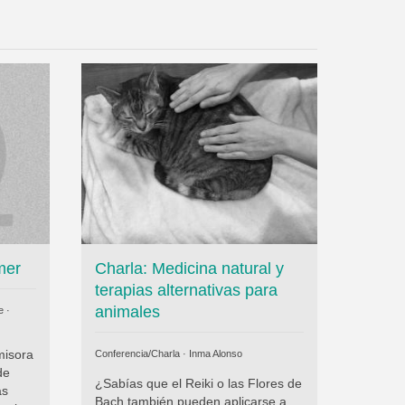
mer
Charla: Medicina natural y
terapias alternativas para
animales
e ·
misora
Conferencia/Charla ·
Inma Alonso
de
¿Sabías que el Reiki o las Flores de
as
Bach también pueden aplicarse a