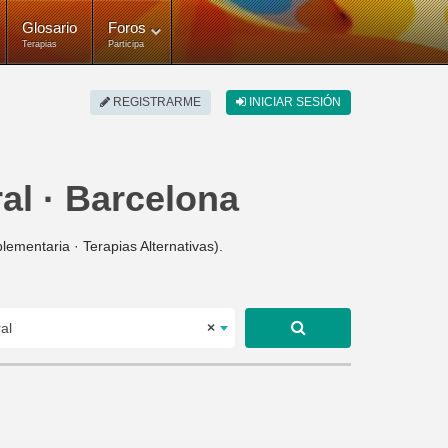
Glosario
Foros
Terapias
Participa
REGISTRARME
INICIAR SESIÓN
al · Barcelona
ementaria · Terapias Alternativas).
al
×