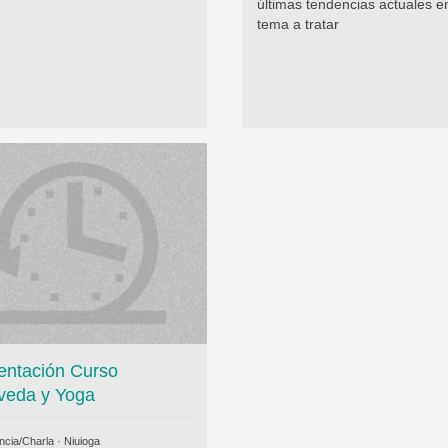
últimas tendencias actuales en
tema a tratar
entación Curso
veda y Yoga
ncia/Charla ·
Niuioga