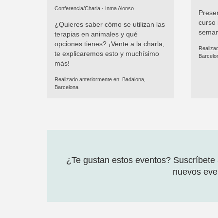
Conferencia/Charla ·
Inma Alonso
Presen
curso 
¿Quieres saber cómo se utilizan las
seman
terapias en animales y qué
opciones tienes? ¡Vente a la charla,
Realiza
te explicaremos esto y muchísimo
Barcelo
más!
Realizado anteriormente en:
Badalona,
Barcelona
¿Te gustan estos eventos? Suscríbete a
nuevos even