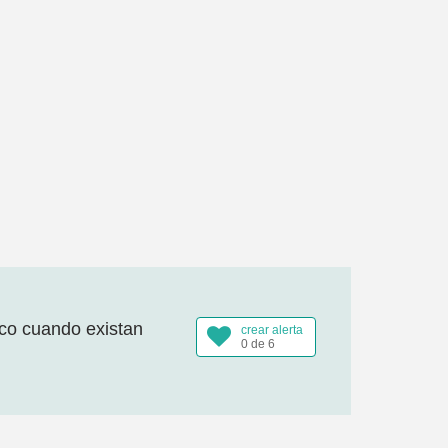
ico cuando existan
crear alerta
0 de 6