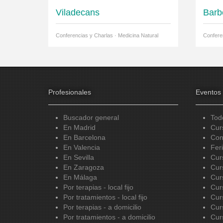
Viladecans
Barb
Conferencias y Charlas · Medicina Natural
Confere
Profesionales
Eventos
Buscador general
Tod
En Madrid
Cur
En Barcelona
Con
En Valencia
Fer
En Sevilla
Cur
En Zaragoza
Cur
En Málaga
Cur
Por terapias - local fijo
Cur
Por tratamientos - local fijo
Cur
Por terapias - a domicilio
Cur
Por tratamientos - a domicilio
Cur