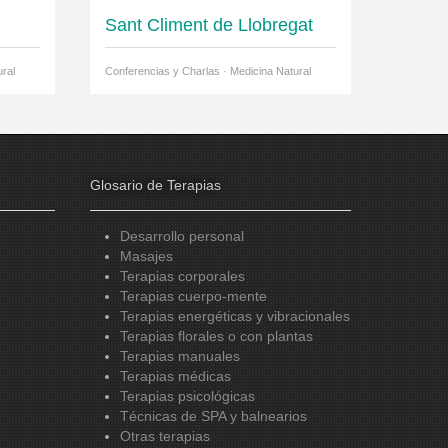
Sant Climent de Llobregat
ral
Conferencias y Charlas · Medicina Natural
Glosario de Terapias
Desarrollo personal
Masajes
Terapias corporales
Terapias cuerpo-mente
Terapias energéticas y vibracionales
Terapias florales o con plantas
Terapias manuales
Terapias médicas
Terapias psicológicas
Técnicas de SPA y balnearios
Otras terapias