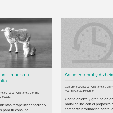
nar: Impulsa tu
Salud cerebral y Alzhei
ulta
Conferencia/Charla · A distancia u onlin
Martín Azanza Pellerino
cia/Charla · A distancia u online ·
Giocasta
Charla abierta y gratuita en e
radial online con el propósito 
ientas terapéuticas fáciles y
compartir información sobre l
s para tu consulta.