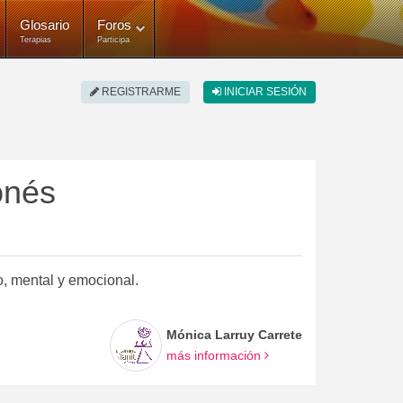
Glosario
Foros
Terapias
Participa
REGISTRARME
INICIAR SESIÓN
onés
o, mental y emocional.
Mónica Larruy Carrete
más información