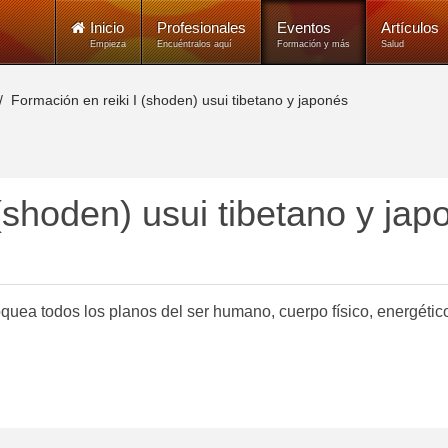
Inicio
Profesionales
Eventos
Artículos
Empieza
Encuéntralos aquí
Formación y más
Salud
Formación en reiki I (shoden) usui tibetano y japonés
(shoden) usui tibetano y jap
quea todos los planos del ser humano, cuerpo físico, energétic