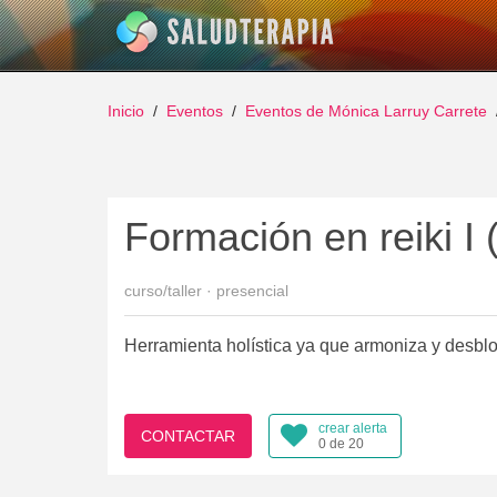
Inicio
Eventos
Eventos de Mónica Larruy Carrete
Formación en reiki I 
curso/taller · presencial
Herramienta holística ya que armoniza y desblo
crear alerta
CONTACTAR
0 de 20