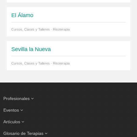
El Álamo
Cursos, Clases y Talleres · Risoterapia
Sevilla la Nueva
Cursos, Clases y Talleres · Risoterapia
Profesionales
Eventos
Artículos
Glosario de Terapias