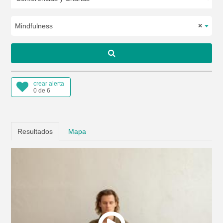
Mindfulness
×
crear alerta
0 de 6
Resultados
Mapa