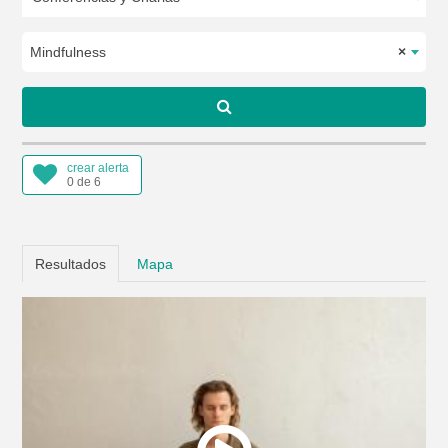
Mindfulness
×
crear alerta
0 de 6
Resultados
Mapa