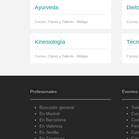
Ayurveda
Diet
Cursos, Clases y Talleres · Málaga
Cursos,
Kinesiología
Técn
Cursos, Clases y Talleres · Málaga
Cursos,
Profesionales
Eventos
Buscador general
Tod
En Madrid
Cur
En Barcelona
Con
En Valencia
Fer
En Sevilla
Cur
En Zaragoza
Cur