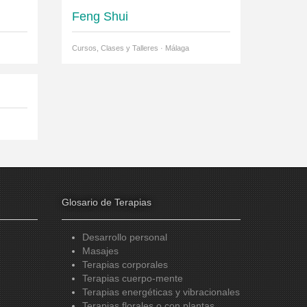
Feng Shui
Cursos, Clases y Talleres · Málaga
Glosario de Terapias
Desarrollo personal
Masajes
Terapias corporales
Terapias cuerpo-mente
Terapias energéticas y vibracionales
Terapias florales o con plantas