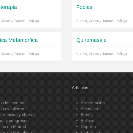
oterapia
Fobias
 Clases y Talleres · Málaga
Cursos, Clases y Talleres · Málaga
ica Metamórfica
Quiromasaje
 Clases y Talleres · Málaga
Cursos, Clases y Talleres · Málaga
Artículos
os los eventos
Alimentación
sos y talleres
Animales
ferencias y charlas
Bebés
ias y congresos
Belleza
sos en Madrid
Deporte
sos en Barcelona
Embarazo