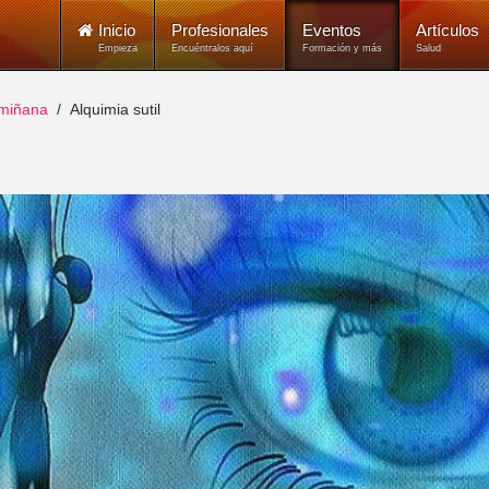
Inicio
Profesionales
Eventos
Artículos
Empieza
Encuéntralos aquí
Formación y más
Salud
lmiñana
Alquimia sutil