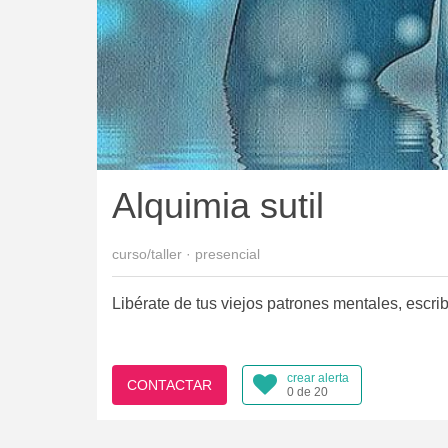
Alquimia sutil
curso/taller · presencial
Libérate de tus viejos patrones mentales, escribi
crear alerta
CONTACTAR
0 de 20