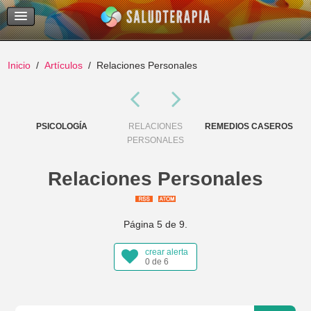
Temas Recientes
Buscar
Inicio
Artículos
Relaciones Personales
RES
PSICOLOGÍA
RELACIONES
REMEDIOS CASEROS
PERSONALES
Relaciones Personales
Página 5 de 9.
crear alerta
0 de 6