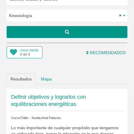
Kinesiología
×
crear alerta
RECOMENDADOS
0 de 6
Resultados
Mapa
Definir objetivos y lograrlos con
equilibraciones energéticas
Curso/Taller ·
Noelia Artal Palacios
Lo más importante de cualquier propósito que tengamos
es enfocarlo bien, poner la intención en lo que deseas