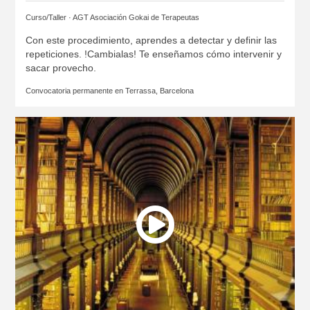
Curso/Taller ·
AGT Asociación Gokai de Terapeutas
Con este procedimiento, aprendes a detectar y definir las
repeticiones. !Cambialas! Te enseñamos cómo intervenir y
sacar provecho.
Convocatoria permanente en
Terrassa, Barcelona