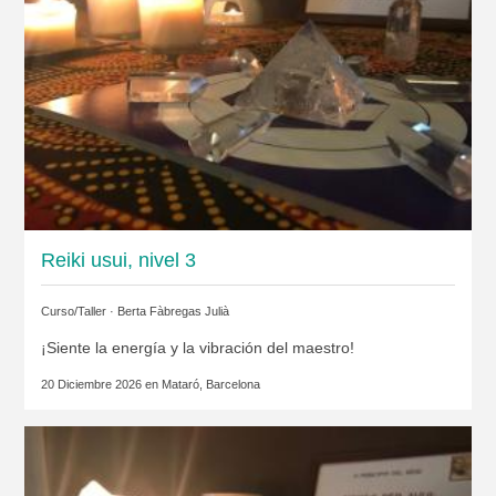
Reiki usui, nivel 3
Curso/Taller ·
Berta Fàbregas Julià
¡Siente la energía y la vibración del maestro!
20 Diciembre 2026 en
Mataró, Barcelona