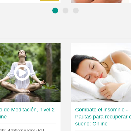
o de Meditación, nivel 2
Combate el insomnio -
ine
Pautas para recuperar e
sueño: Online
ller · A distancia u online ·
AGT