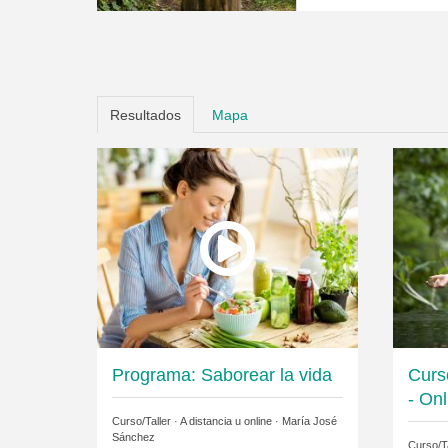
Resultados
Mapa
Programa: Saborear la vida
Curs
- Onl
Curso/Taller · A distancia u online ·
María José
Sánchez
Curso/Ta