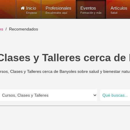
Inicio
Profesionales
Eventos
Artículos
Empieza
Encuéntralos aquí
Formación y más
Salud
es
Recomendados
Clases y Talleres cerca de
rsos, Clases y Talleres cerca de Banyoles sobre salud y bienestar natur
Qué buscas...