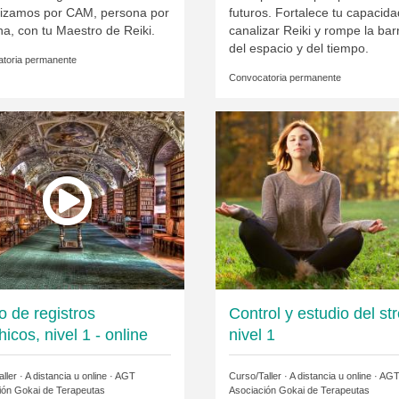
nizamos por CAM, persona por
futuros. Fortalece tu capacida
a, con tu Maestro de Reiki.
canalizar Reiki y rompe la bar
del espacio y del tiempo.
toria permanente
Convocatoria permanente
o de registros
Control y estudio del str
icos, nivel 1 - online
nivel 1
ller · A distancia u online ·
AGT
Curso/Taller · A distancia u online ·
AG
ión Gokai de Terapeutas
Asociación Gokai de Terapeutas