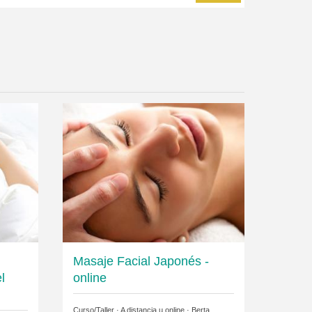
Masaje Facial Japonés -
l
online
Curso/Taller · A distancia u online ·
Berta