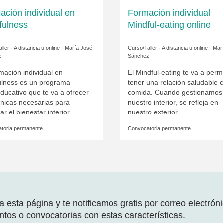
ación individual en
Formación individual
fulness
Mindful-eating online
ller · A distancia u online ·
María José
Curso/Taller · A distancia u online ·
Mar
z
Sánchez
mación individual en
El Mindful-eating te va a permi
ulness es un programa
tener una relación saludable c
ducativo que te va a ofrecer
comida. Cuando gestionamos
cnicas necesarias para
nuestro interior, se refleja en
ar el bienestar interior.
nuestro exterior.
toria permanente
Convocatoria permanente
 esta página y te notificamos gratis por correo electrón
tos o convocatorias con estas características.