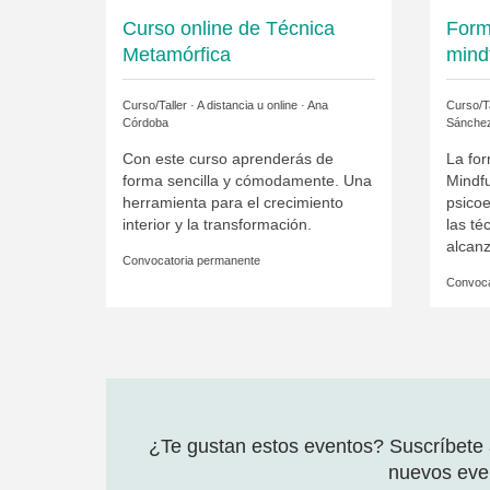
Curso online de Técnica
Form
Metamórfica
mind
Curso/Taller · A distancia u online ·
Ana
Curso/Ta
Córdoba
Sánche
Con este curso aprenderás de
La for
forma sencilla y cómodamente. Una
Mindf
herramienta para el crecimiento
psicoe
interior y la transformación.
las té
alcanz
Convocatoria permanente
Convoca
¿Te gustan estos eventos? Suscríbete a
nuevos even