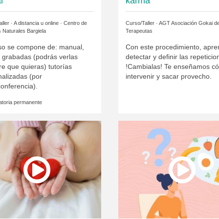
l
karma
ller · A distancia u online ·
Centro de
Curso/Taller ·
AGT Asociación Gokai d
 Naturales Bargiela
Terapeutas
rso se compone de: manual,
Con este procedimiento, apre
s grabadas (podrás verlas
detectar y definir las repeticio
e que quieras) tutorías
!Cambialas! Te enseñamos c
nalizadas (por
intervenir y sacar provecho.
onferencia).
toria permanente