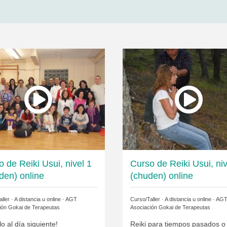
 de Reiki Usui, nivel 1
Curso de Reiki Usui, niv
den) online
(chuden) online
ller · A distancia u online ·
AGT
Curso/Taller · A distancia u online ·
AG
ión Gokai de Terapeutas
Asociación Gokai de Terapeutas
lo al día siguiente!
Reiki para tiempos pasados o