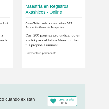
Maestría en Registros
Akáshicos - Online
ía José
Curso/Taller · A distancia u online ·
AGT
Asociación Gokai de Terapeutas
tir
Casi 200 páginas profundizando en
on la
los RA para el futuro Maestro. ¡Ten
tus propios alumnos!
Convocatoria permanente
ico cuando existan
crear alerta
0 de 6