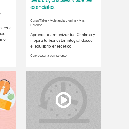
péndulo, cristales y aceites
esenciales
e
Curso/Taller · A distancia u online ·
Ana
Córdoba
ndes a
nes.
Aprende a armonizar tus Chakras y
ómo
mejora tu bienestar integral desde
el equilibrio energético.
Convocatoria permanente