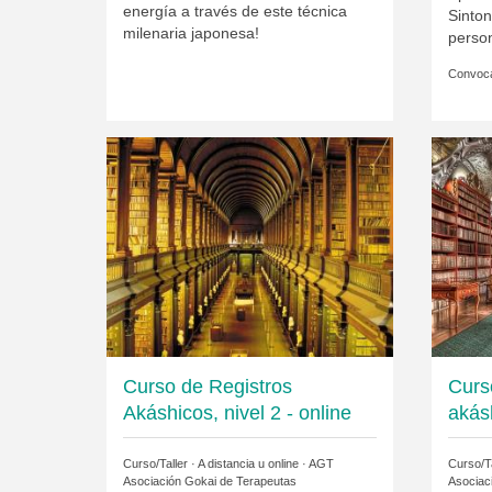
energía a través de este técnica
Sinto
milenaria japonesa!
person
Convoca
Curso de Registros
Curs
Akáshicos, nivel 2 - online
akásh
Curso/Taller · A distancia u online ·
AGT
Curso/Ta
Asociación Gokai de Terapeutas
Asociac