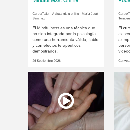
Mindfulness: Online
Poda
Curso/Taller · A distancia u online ·
María José
Curso/Ta
Sánchez
Terapias
El Mindfulness es una técnica que
El cu
ha sido integrada por la psicología
clase
como una herramienta válida, fiable
siempr
y con efectos terapéuticos
perso
demostrados.
videoc
26 Septiembre 2026
Convoca