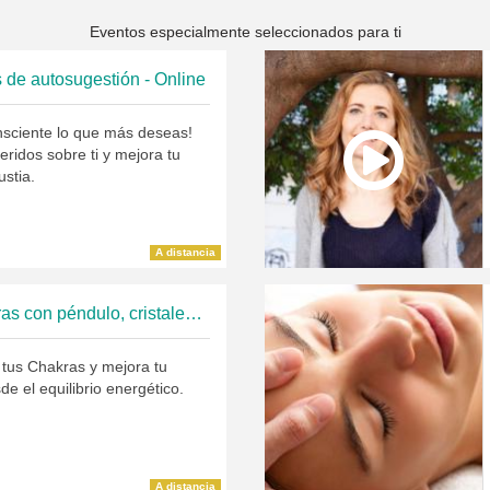
Eventos especialmente seleccionados para ti
 de autosugestión - Online
onsciente lo que más deseas!
ridos sobre ti y mejora tu
ustia.
A distancia
Equilibrio de Chakras con péndulo, cristales y aceites esenciales
tus Chakras y mejora tu
de el equilibrio energético.
A distancia