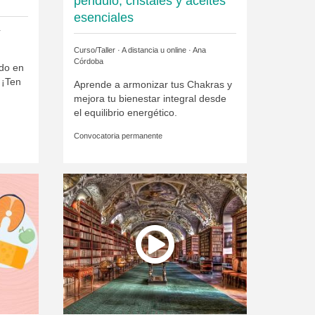
péndulo, cristales y aceites
esenciales
T
Curso/Taller · A distancia u online ·
Ana
Córdoba
do en
 ¡Ten
Aprende a armonizar tus Chakras y
mejora tu bienestar integral desde
el equilibrio energético.
Convocatoria permanente