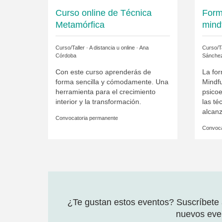
Curso online de Técnica
Form
Metamórfica
mind
Curso/Taller · A distancia u online ·
Ana
Curso/Ta
Córdoba
Sánche
Con este curso aprenderás de
La for
forma sencilla y cómodamente. Una
Mindf
herramienta para el crecimiento
psicoe
interior y la transformación.
las té
alcanz
Convocatoria permanente
Convoca
¿Te gustan estos eventos? Suscríbete a
nuevos even