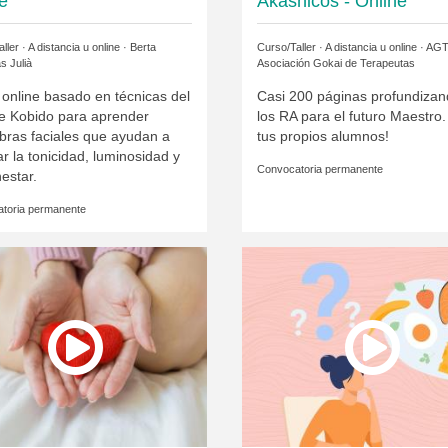
ne
Akáshicos - Online
ller · A distancia u online ·
Berta
Curso/Taller · A distancia u online ·
AG
s Julià
Asociación Gokai de Terapeutas
online basado en técnicas del
Casi 200 páginas profundizan
e Kobido para aprender
los RA para el futuro Maestro.
bras faciales que ayudan a
tus propios alumnos!
r la tonicidad, luminosidad y
Convocatoria permanente
nestar.
toria permanente