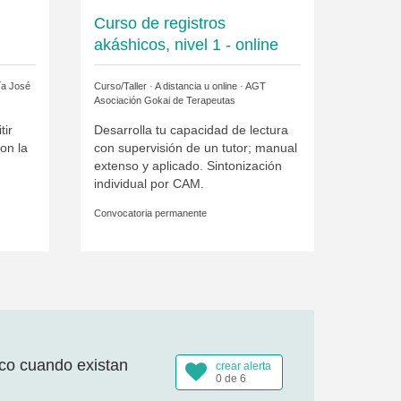
Curso de registros
akáshicos, nivel 1 - online
ía José
Curso/Taller · A distancia u online ·
AGT
Asociación Gokai de Terapeutas
tir
Desarrolla tu capacidad de lectura
on la
con supervisión de un tutor; manual
extenso y aplicado. Sintonización
individual por CAM.
Convocatoria permanente
ico cuando existan
crear alerta
0 de 6