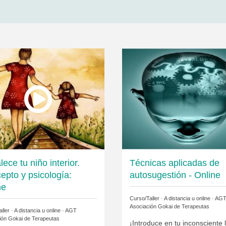
lece tu niño interior.
Técnicas aplicadas de
epto y psicología:
autosugestión - Online
ne
Curso/Taller · A distancia u online ·
AG
Asociación Gokai de Terapeutas
ller · A distancia u online ·
AGT
ión Gokai de Terapeutas
¡Introduce en tu inconsciente 