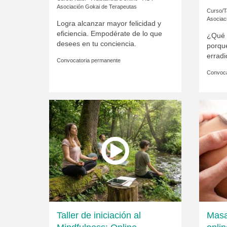
Asociación Gokai de Terapeutas
Curso/Ta
Asociac
Logra alcanzar mayor felicidad y
eficiencia. Empodérate de lo que
¿Qué 
desees en tu conciencia.
porqu
erradi
Convocatoria permanente
Convoca
Taller de iniciación al
Masa