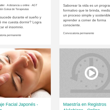
Saborear la vida es un progr
ller · A distancia u online ·
AGT
ión Gokai de Terapeutas
formativo que te brinda, medi
un proceso simple y sostenibl
sucede durante el sueño y
aprender a comer de forma
é me cuesta dormir? Logra
consciente.
car el insomnio.
Convocatoria permanente
toria permanente
je Facial Japonés -
Maestría en Registros