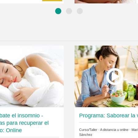
ate el insomnio -
Programa: Saborear la 
as para recuperar el
o: Online
Curso/Taller · A distancia u online ·
Mar
Sánchez