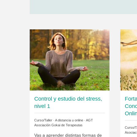
Control y estudio del stress,
Forta
nivel 1
Conc
Onli
Curso/Taller · A distancia u online ·
AGT
Asociación Gokai de Terapeutas
Curso/Ta
Asociac
Vas a aprender distintas formas de