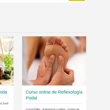
vida
Curso online de Reflexología
Podal
ía José
Curso/Taller · A distancia u online ·
Centro de