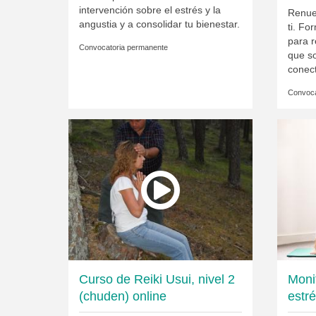
intervención sobre el estrés y la
Renue
angustia y a consolidar tu bienestar.
ti. Fo
para r
Convocatoria permanente
que s
conect
Convoca
Curso de Reiki Usui, nivel 2
Monit
(chuden) online
estré