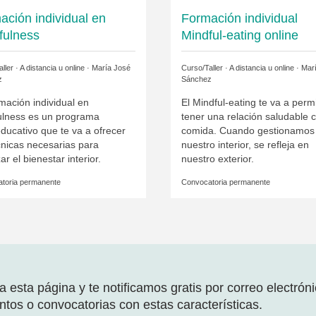
ación individual en
Formación individual
fulness
Mindful-eating online
ller · A distancia u online ·
María José
Curso/Taller · A distancia u online ·
Mar
z
Sánchez
mación individual en
El Mindful-eating te va a permi
ulness es un programa
tener una relación saludable c
ducativo que te va a ofrecer
comida. Cuando gestionamos
cnicas necesarias para
nuestro interior, se refleja en
ar el bienestar interior.
nuestro exterior.
toria permanente
Convocatoria permanente
 esta página y te notificamos gratis por correo electrón
tos o convocatorias con estas características.