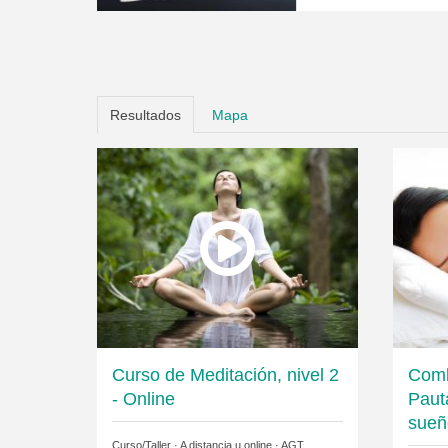
Resultados
Mapa
Curso de Meditación, nivel 2
Comb
- Online
Paut
sueñ
Curso/Taller · A distancia u online ·
AGT