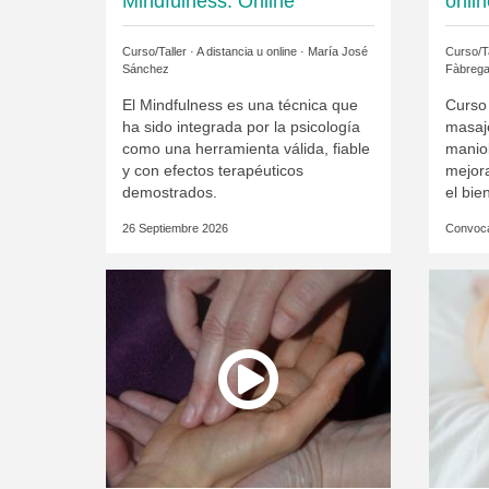
Mindfulness: Online
onli
Curso/Taller · A distancia u online ·
María José
Curso/Ta
Sánchez
Fàbrega
El Mindfulness es una técnica que
Curso 
ha sido integrada por la psicología
masaj
como una herramienta válida, fiable
manio
y con efectos terapéuticos
mejora
demostrados.
el bie
26 Septiembre 2026
Convoca