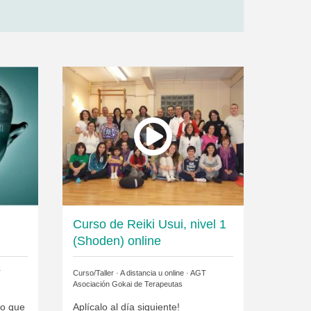
Curso de Reiki Usui, nivel 1
(Shoden) online
T
Curso/Taller · A distancia u online ·
AGT
Asociación Gokai de Terapeutas
lo que
Aplícalo al día siguiente!