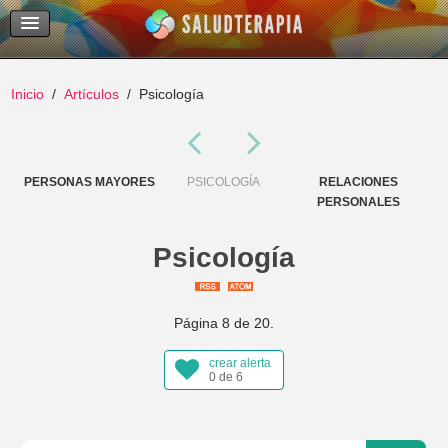
Temas Recientes
Buscar
Inicio
Artículos
Psicología
PERSONAS MAYORES
PSICOLOGÍA
RELACIONES
RE
PERSONALES
Psicología
Página 8 de 20.
crear alerta
0 de 6