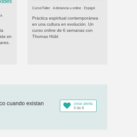
Ribes
Curso/Taller · A distancia u online ·
Espigol
ía
Práctica espiritual contemporánea
en una cultura en evolución. Un
ía
curso online de 6 semanas con
sta en
Thomas Hübl.
ares.
ico cuando existan
crear alerta
0 de 6