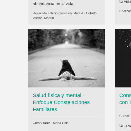
tu vid
abundancia en la vida.
Realiza
Realizado anteriormente en:
Madrid
·
Collado
Villalba, Madrid
Salud física y mental -
Cons
Enfoque Constelaciones
con 
Familiares
Curso/Ta
Curso/Taller ·
Marta Cela
Una v