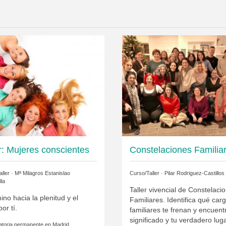
er: Mujeres conscientes
Constelaciones Familia
ller ·
Mª Milagros Estanislao
Curso/Taller ·
Pilar Rodriguez-Castillos
lla
Taller vivencial de Constelaci
ino hacia la plenitud y el
Familiares. Identifica qué car
or tí.
familiares te frenan y encuent
significado y tu verdadero luga
toria permanente en
Madrid