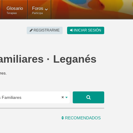
Glosario
Foros
Terapias
Participa
REGISTRARME
INICIAR SESIÓN
amiliares · Leganés
res.
 Familiares
×
RECOMENDADOS