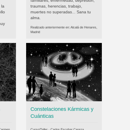
familiares, enfermedad, depresión,
 la
traumas, herencias, trabajo,
llo
muertes no superadas... Sana tu
alma.
muy
Realizado anteriormente en:
Alcalá de Henares,
Madrid
s
Constelaciones Kármicas y
Cuánticas
Carmen
Curso/Taller ·
Carlos Escobar Cereza