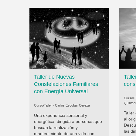
Taller de Nuevas
Tall
Constelaciones Familiares
cons
con Energía Universal
Curso/Ta
Quintani
Curso/Taller ·
Carlos Escobar Cereza
Taller
Una experiencia sensorial y
al ori
energética, dirigida a personas que
Descub
buscan la realización y
las d
mantenimiento de una vida con