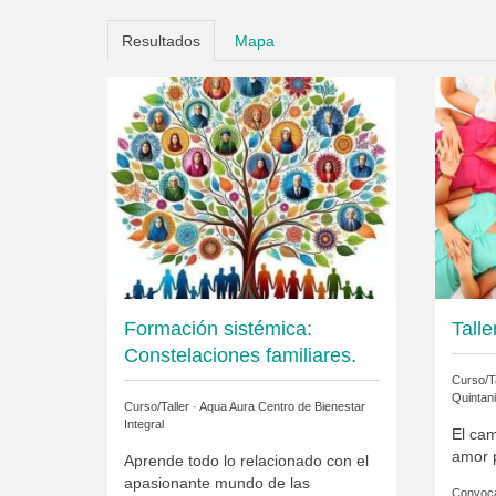
Resultados
Mapa
Formación sistémica:
Tall
Constelaciones familiares.
Curso/Ta
Quintani
Curso/Taller ·
Aqua Aura Centro de Bienestar
Integral
El cam
amor p
Aprende todo lo relacionado con el
apasionante mundo de las
Convoca