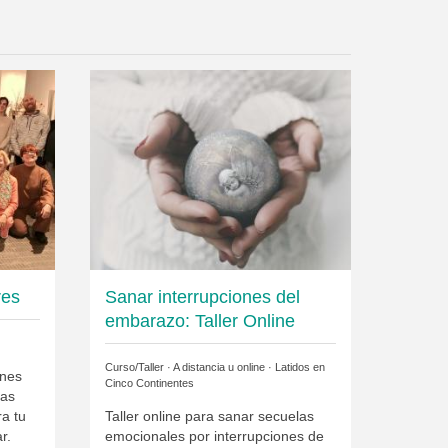
res
Sanar interrupciones del
embarazo: Taller Online
Curso/Taller · A distancia u online ·
Latidos en
ones
Cinco Continentes
gas
ra tu
Taller online para sanar secuelas
r.
emocionales por interrupciones de