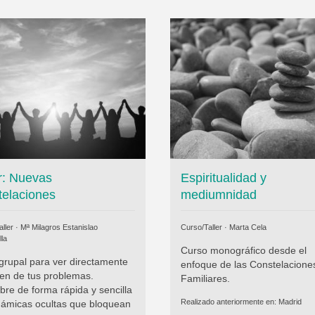
er: Nuevas
Espiritualidad y
telaciones
mediumnidad
ller ·
Mª Milagros Estanislao
Curso/Taller ·
Marta Cela
lla
Curso monográfico desde el
 grupal para ver directamente
enfoque de las Constelacione
gen de tus problemas.
Familiares.
re de forma rápida y sencilla
Realizado anteriormente en:
Madrid
inámicas ocultas que bloquean