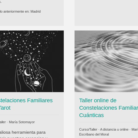
a.
do anteriormente en:
Madrid
telaciones Familiares
Taller online de
Tarot
Constelaciones Familia
Cuánticas
ller ·
María Sotomayor
Curso/Taller · A distancia u online ·
Mar
aliosa herramienta para
Escribano del Moral