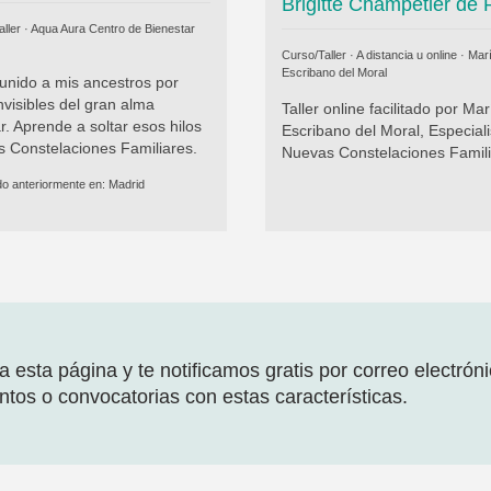
Brigitte Champetier de 
ller ·
Aqua Aura Centro de Bienestar
Curso/Taller · A distancia u online ·
Mar
Escribano del Moral
unido a mis ancestros por
invisibles del gran alma
Taller online facilitado por Mar
ar. Aprende a soltar esos hilos
Escribano del Moral, Especiali
s Constelaciones Familiares.
Nuevas Constelaciones Famili
do anteriormente en:
Madrid
 esta página y te notificamos gratis por correo electrón
tos o convocatorias con estas características.