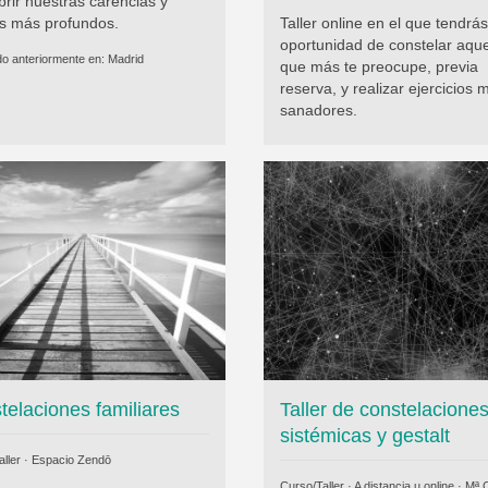
rir nuestras carencias y
s más profundos.
Taller online en el que tendrás
oportunidad de constelar aque
do anteriormente en:
Madrid
que más te preocupe, previa
reserva, y realizar ejercicios 
sanadores.
telaciones familiares
Taller de constelacione
sistémicas y gestalt
ller ·
Espacio Zendō
Curso/Taller · A distancia u online ·
Mª 