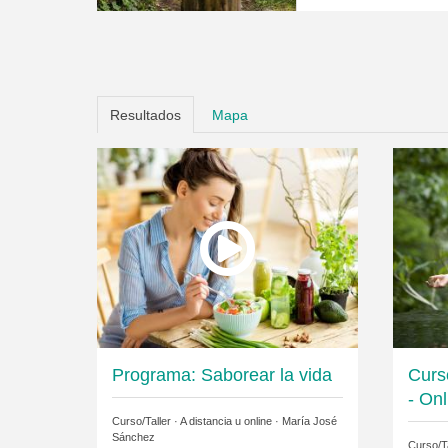
Resultados
Mapa
Programa: Saborear la vida
Curs
- Onl
Curso/Taller · A distancia u online ·
María José
Sánchez
Curso/Ta