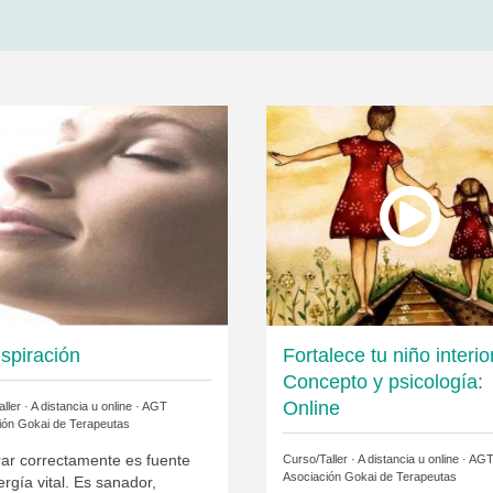
espiración
Fortalece tu niño interior
Concepto y psicología:
Online
ller · A distancia u online ·
AGT
ión Gokai de Terapeutas
rar correctamente es fuente
Curso/Taller · A distancia u online ·
AG
Asociación Gokai de Terapeutas
rgía vital. Es sanador,