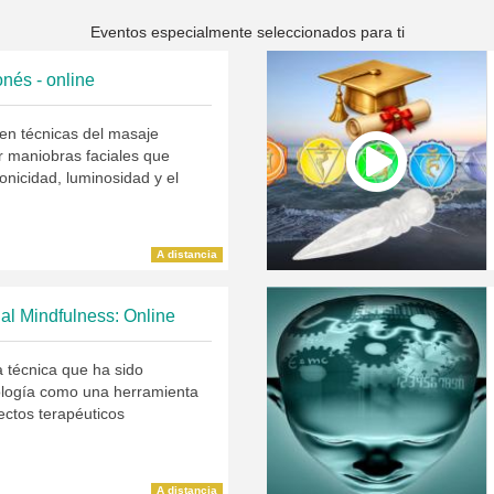
Eventos especialmente seleccionados para ti
nés - online
en técnicas del masaje
 maniobras faciales que
onicidad, luminosidad y el
A distancia
n al Mindfulness: Online
a técnica que ha sido
cología como una herramienta
fectos terapéuticos
A distancia