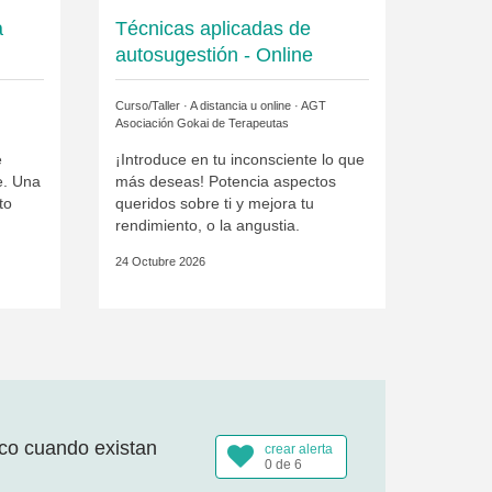
a
Técnicas aplicadas de
autosugestión - Online
Curso/Taller · A distancia u online ·
AGT
Asociación Gokai de Terapeutas
e
¡Introduce en tu inconsciente lo que
e. Una
más deseas! Potencia aspectos
to
queridos sobre ti y mejora tu
rendimiento, o la angustia.
24 Octubre 2026
ico cuando existan
crear alerta
0 de 6