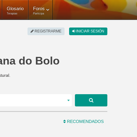
Glosario
Foros
Terapias
Participa
REGISTRARME
INICIAR SESIÓN
iana do Bolo
tural.
RECOMENDADOS