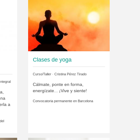
Clases de yoga
Curso/Taller ·
Cristina Pérez Tirado
ntegral
Cálmate, ponte en forma,
energízate... ¡Vive y siente!
a,
una
Convocatoria permanente en
Barcelona
rla a
del