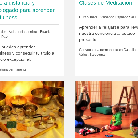
o a distancia y
Clases de Meditación
logado para aprender
fulness
Curso/Taller ·
Viasanna Espai de Salut I
Aprender a relajarse para llev
ller · A distancia u online ·
Beatriz
nuestra conciencia al estado
 Diaz
presente
in puedes aprender
Convocatoria permanente en
Castellar 
lness y conseguir tu título a
Vallés, Barcelona
cio excepcional.
toria permanente