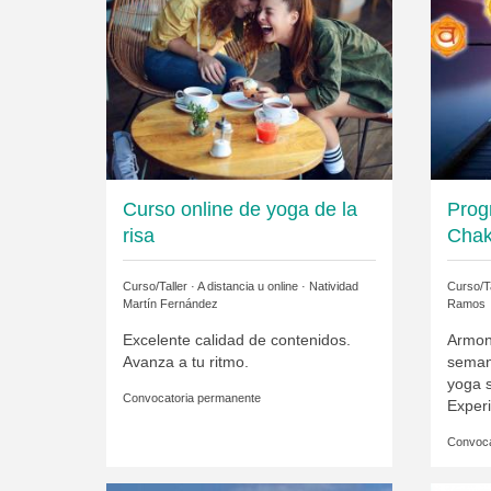
Curso online de yoga de la
Prog
risa
Chak
Curso/Taller · A distancia u online ·
Natividad
Curso/Ta
Martín Fernández
Ramos
Excelente calidad de contenidos.
Armon
Avanza a tu ritmo.
seman
yoga s
Convocatoria permanente
Experi
Convoca