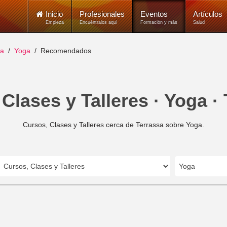
Inicio
Profesionales
Eventos
Artículos
Empieza
Encuéntralos aquí
Formación y más
Salud
sa
Yoga
Recomendados
Clases y Talleres · Yoga ·
Cursos, Clases y Talleres cerca de Terrassa sobre Yoga.
Yoga