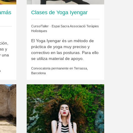
mamás
Clases de Yoga Iyengar
Curso/Taller ·
Espai Sacra Associació Teràpies
Holístiques
El Yoga Iyengar és un método de
ción,
práctica de yoga muy preciso y
as y
correctivo en las posturas. Para ello
y una
se utiliza material de apoyo.
Convocatoria permanente en
Terrassa,
a
Barcelona