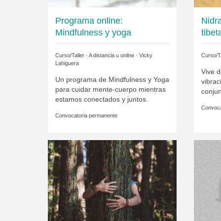
Programa online:
Nidr
Mindfulness y yoga
tibe
Curso/Taller · A distancia u online ·
Vicky
Curso/Ta
Lahiguera
Vive d
Un programa de Mindfulness y Yoga
vibrac
para cuidar mente-cuerpo mientras
conjun
estamos conectados y juntos.
Convoca
Convocatoria permanente