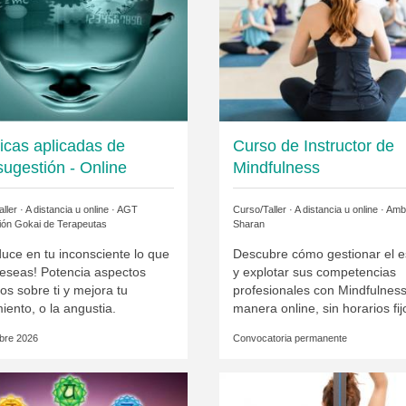
icas aplicadas de
Curso de Instructor de
sugestión - Online
Mindfulness
ller · A distancia u online ·
AGT
Curso/Taller · A distancia u online ·
Amb
ión Gokai de Terapeutas
Sharan
duce en tu inconsciente lo que
Descubre cómo gestionar el e
eseas! Potencia aspectos
y explotar sus competencias
os sobre ti y mejora tu
profesionales con Mindfulnes
iento, o la angustia.
manera online, sin horarios fij
bre 2026
Convocatoria permanente