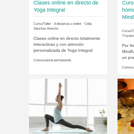
Clases online en directo de
Curs
Yoga Integral
homo
Mind
Curso/Taller · A distancia u online ·
Celia
Sánchez Amorós
Curso/Ta
Troyano
Clases online en directo totalmente
interactivas y con atención
Por f
personalizada de Yoga Integral
Mindfu
un pre
Convocatoria permanente
Convoca