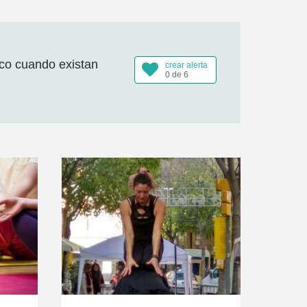
ico cuando existan
crear alerta
0 de 6