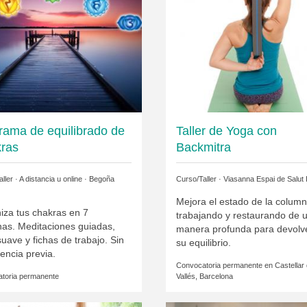
rama de equilibrado de
Taller de Yoga con
ras
Backmitra
ller · A distancia u online ·
Begoña
Curso/Taller ·
Viasanna Espai de Salut I
Mejora el estado de la column
iza tus chakras en 7
trabajando y restaurando de 
as. Meditaciones guiadas,
manera profunda para devolve
uave y fichas de trabajo. Sin
su equilibrio.
encia previa.
Convocatoria permanente en
Castellar 
toria permanente
Vallés, Barcelona