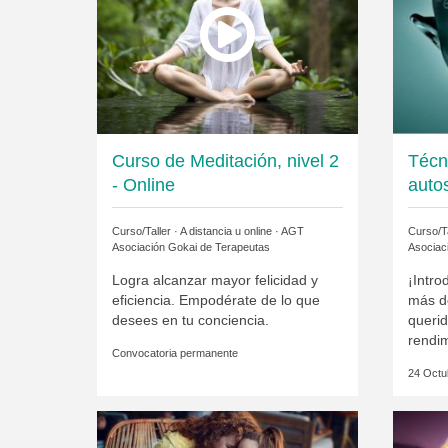
Curso de Meditación, nivel 2
Técn
- Online
auto
Curso/Taller · A distancia u online ·
AGT
Curso/Ta
Asociación Gokai de Terapeutas
Asociac
Logra alcanzar mayor felicidad y
¡Intro
eficiencia. Empodérate de lo que
más d
desees en tu conciencia.
querid
rendim
Convocatoria permanente
24 Octu